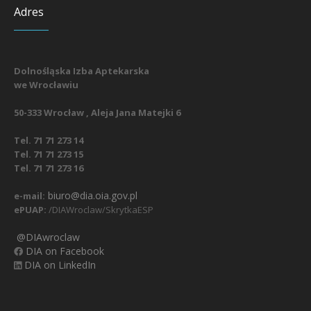
Adres
Dolnośląska Izba Aptekarska
we Wrocławiu
50-333 Wrocław , Aleja Jana Matejki 6
Tel. 71 71 273 14
Tel. 71 71 273 15
Tel. 71 71 273 16
biuro@dia.oia.gov.pl
e-mail:
ePUAP:
/DIAWroclaw/SkrytkaESP
@DIAwroclaw
DIA on Facebook
DIA on LinkedIn