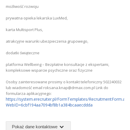
możliwość rozwoju
prywatna opieka lekarska LuxMed,
karta Multisport Plus,
atrakcyjne warunki ubezpieczenia grupowego,
dodatki świąteczne
platforma Wellbeing – Bezpłatne konsultacje z ekspertami,
kompleksowe wsparcie psychiczne oraz fizyczne
Osoby zainteresowane prosimy o kontakt telefoniczny 502240032
lub wiadomość email roksana.knap@drmax.com.pl Link do
formularza aplikacyjnego:
https://system.erecruiter.pl/FormTemplates/RecruitmentForm.asp
WebID=6cbf194aa7094bf8b1a384bcaaecddda
Pokaż dane kontaktowe