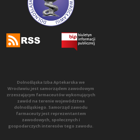
Dolnośląska Izba Aptekarska we
Wrocławiu jest samorządem zawodowym
zrzeszającym farmaceutów wykonujących
zawód na terenie województwa
dolnośląskiego. Samorząd zawodu
farmaceuty jest reprezentantem
zawodowych, społecznych i
gospodarczych interesów tego zawodu.