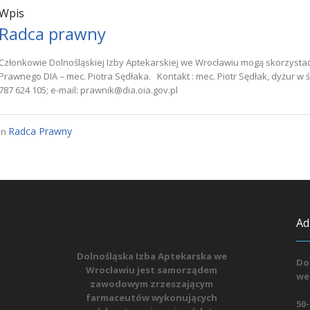
Wpis
Radca prawny
Członkowie Dolnośląskiej Izby Aptekarskiej we Wrocławiu mogą skorzystać
Prawnego DIA – mec. Piotra Sędłaka. Kontakt : mec. Piotr Sędłak, dyżur w śr
787 624 105; e-mail: prawnik@dia.oia.gov.pl
Radca Prawny
In
Ad
Dolnośląska Izba Aptekarska we
Do
Wrocławiu jest samorządem
we
zawodowym zrzeszającym
farmaceutów wykonujących
50-