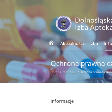
Strona
Aktualności
Izba
Inf
główna
Ochrona prawna c
Home
/
Informacje
/
Ochrona prawna człon
Informacje