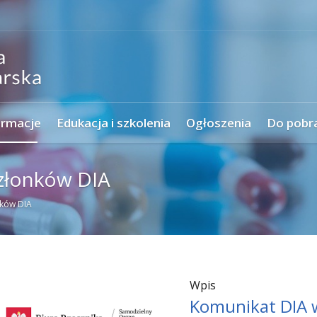
ormacje
Edukacja i szkolenia
Ogłoszenia
Do pobr
złonków DIA
ków DIA
Wpis
Komunikat DIA 