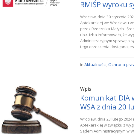
RMiŚP wyroku sy
Wrocław, dnia 30 stycznia 202
Aptekarskiej we Wrocławiu ws
przez Rzecznika Małych i Śre
ub.r. Izba informowała, że 
Administracyjnym sprawę o syg
tego orzeczenia dostępna jest 
Aktualności
Ochrona pra
In
,
Wpis
Komunikat DIA 
WSA z dnia 20 l
Wrocław, dnia 23 lutego 2024 
Aptekarskiej w związku z w
Sądem Administracyjnym w Wa