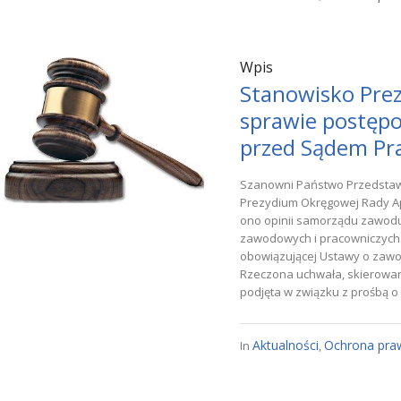
Wpis
Stanowisko Pre
sprawie postępo
przed Sądem Pr
Szanowni Państwo Przedstawi
Prezydium Okręgowej Rady Ap
ono opinii samorządu zawod
zawodowych i pracowniczych 
obowiązującej Ustawy o zawo
Rzeczona uchwała, skierowana
podjęta w związku z prośbą o
Aktualności
Ochrona pra
In
,