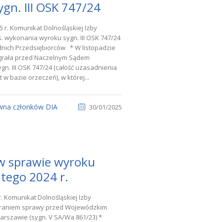
gn. III OSK 747/24
5 r. Komunikat Dolnośląskiej Izby
. wykonania wyroku sygn. III OSK 747/24
dnich Przedsiębiorców * W listopadzie
wygrała przed Naczelnym Sądem
n. III OSK 747/24 (całość uzasadnienia
w bazie orzeczeń), w której...
wna członków DIA
30/01/2025
w sprawie wyroku
utego 2024 r.
r. Komunikat Dolnośląskiej Izby
ygraniem sprawy przed Wojewódzkim
rszawie (sygn. V SA/Wa 861/23) *