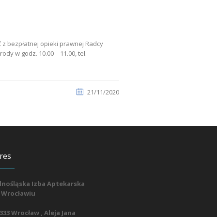
 z bezpłatnej opieki prawnej Radcy
ody w godz. 10.00 – 11.00, tel.
21/11/2020
res
lnośląska Izba Aptekarska
 Wrocławiu
333 Wrocław , Aleja Jana