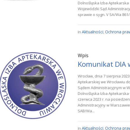
Dolnośląska Izba Aptekarska i
Wojewódzki Sąd Administrac
sprawie o sygn. V SA/Wa 861/23
Aktualności
Ochrona pra
In
,
Wpis
Komunikat DIA 
Wrocław, dnia 7 sierpnia 2023
Aptekarskiej we Wrocławiu d
Sądem Administracyjnym w W
Dolnośląska Izba Aptekarska 
czerwca 2023 r. na posiedze
Administracyjny w Warszawie
SAB/Wa...
Aktualności
Ochrona pra
In
,