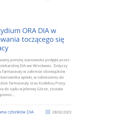
zydium ORA DIA w
wania toczącego się
acy
amy poniżej stanowisko podjęte przez
tekarskiej DIA we Wrocławiu. Dotyczy
u farmaceuty w zakresie obowiązków
kierownika apteki, w odniesieniu do
dzie farmaceuty oraz Kodeksu Pracy.
 do sądu w Jeleniej Górze, została
 pomoc...
wna członków DIA
28/02/2023