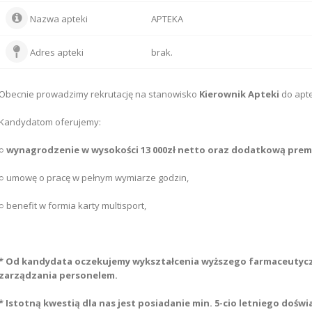
Nazwa apteki
APTEKA
Adres apteki
brak.
Obecnie prowadzimy rekrutację na stanowisko
Kierownik Apteki
do apte
Kandydatom oferujemy:
○
wynagrodzenie w wysokości 13 000zł netto oraz dodatkową prem
○ umowę o pracę w pełnym wymiarze godzin,
○ benefit w formia karty multisport,
* Od kandydata oczekujemy wykształcenia wyższego farmaceutyc
zarządzania personelem.
* Istotną kwestią dla nas jest posiadanie min. 5-cio letniego doś