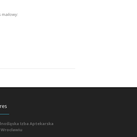
 mailowy:
res
lnośląska Izba Aptekarska
 Wrocławiu