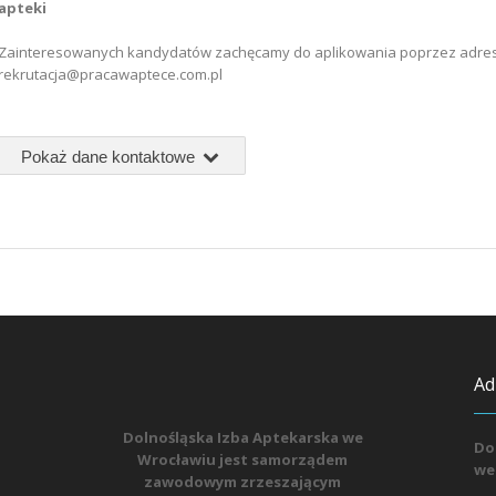
apteki
Zainteresowanych kandydatów zachęcamy do aplikowania poprzez adres
rekrutacja@pracawaptece.com.pl
Pokaż dane kontaktowe
Ad
Dolnośląska Izba Aptekarska we
Do
Wrocławiu jest samorządem
we
zawodowym zrzeszającym