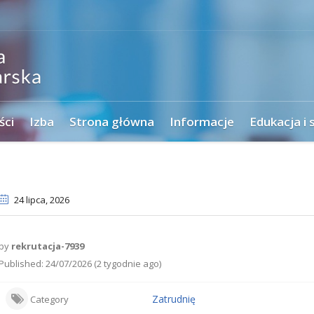
ści
Izba
Strona główna
Informacje
Edukacja i 
24 lipca
, 2026
by
rekrutacja-7939
Published: 24/07/2026 (2 tygodnie ago)
Zatrudnię
Category