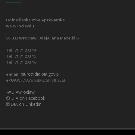
Dolnośląska Izba Aptekarska
we Wrocławiu
50-333 Wrocław , Aleja Jana Matejki 6
Tel. 71 71 273 14
Tel. 71 71 273 15
Tel. 71 71 273 16
biuro@dia.oia.gov.pl
e-mail:
ePUAP:
/DIAWroclaw/SkrytkaESP
@DIAwroclaw
DIA on Facebook
DIA on LinkedIn