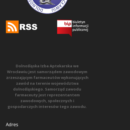
Dolnośląska Izba Aptekarska we
Wrocławiu jest samorządem zawodowym
zrzeszającym farmaceutów wykonujących
zawód na terenie województwa
dolnośląskiego. Samorząd zawodu
farmaceuty jest reprezentantem
zawodowych, społecznych i
gospodarczych interesów tego zawodu.
Adres