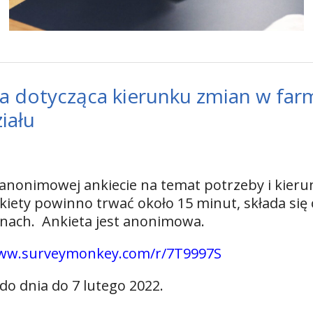
dotycząca kierunku zmian w farma
iału
anonimowej ankiecie na temat potrzeby i kieru
nkiety powinno trwać około 15 minut, składa się
nach. Ankieta jest anonimowa.
www.surveymonkey.com/r/7T9997S
o dnia do 7 lutego 2022.