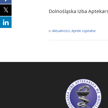
Dolnośląska Izba Aptekar
Aktualności
Apteki szpitalne
In
,