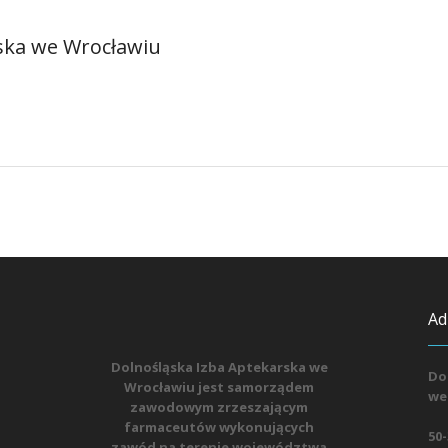
ska we Wrocławiu
Ad
Dolnośląska Izba Aptekarska we
Do
Wrocławiu jest samorządem
we
zawodowym zrzeszającym
farmaceutów wykonujących
50-
zawód na terenie województwa