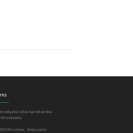
res
lnośląska Izba Aptekarska
 Wrocławiu
333 Wrocław , Aleja Jana