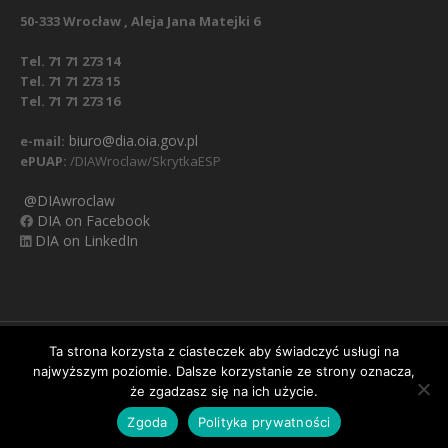
50-333 Wrocław , Aleja Jana Matejki 6
Tel. 71 71 273 14
Tel. 71 71 273 15
Tel. 71 71 273 16
biuro@dia.oia.gov.pl
e-mail:
ePUAP:
/DIAWroclaw/SkrytkaESP
@DIAwroclaw
DIA on Facebook
DIA on LinkedIn
Nasz Facebook
Regulamin
Polityka prywatności
Ta strona korzysta z ciasteczek aby świadczyć usługi na
najwyższym poziomie. Dalsze korzystanie ze strony oznacza,
Obowiązek informacyjny RODO
Klauzula informacyjna
Ważna informacja:
zmiana numerów telefonów
że zgadzasz się na ich użycie.
do biura Izby. Nowe numery:
oraz
✕
71 71 273 14
71 71 273
Zgoda
Polityka prywatności
/ Dolnośląska Izba Aptekarska © 2020
oraz
15
71 71 273 16