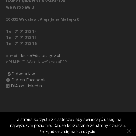
Dolnośląska Izba Aptekarska
we Wrocławiu
50-333 Wrocław , Aleja Jana Matejki 6
Tel. 71 71 273 14
Tel. 71 71 273 15
Tel. 71 71 273 16
biuro@dia.oia.gov.pl
e-mail:
ePUAP:
/DIAWroclaw/SkrytkaESP
@DIAwroclaw
DIA on Facebook
DIA on LinkedIn
Nasz Facebook
Regulamin
Polityka prywatności
Ta strona korzysta z ciasteczek aby świadczyć usługi na
najwyższym poziomie. Dalsze korzystanie ze strony oznacza,
Obowiązek informacyjny RODO
Klauzula informacyjna
Ważna informacja:
zmiana numerów telefonów
że zgadzasz się na ich użycie.