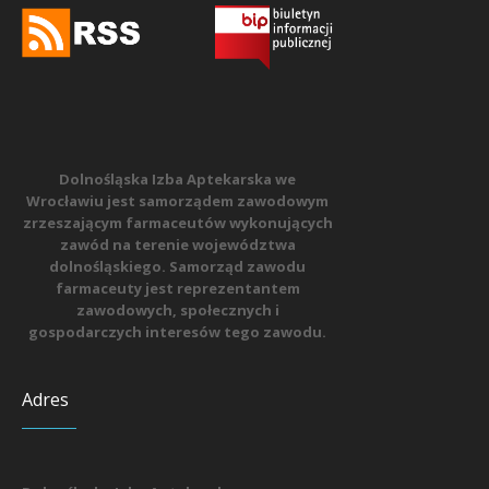
Dolnośląska Izba Aptekarska we
Wrocławiu jest samorządem zawodowym
zrzeszającym farmaceutów wykonujących
zawód na terenie województwa
dolnośląskiego. Samorząd zawodu
farmaceuty jest reprezentantem
zawodowych, społecznych i
gospodarczych interesów tego zawodu.
Adres