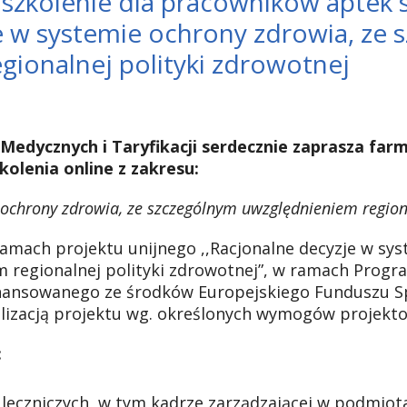
szkolenie dla pracowników aptek s
e w systemie ochrony zdrowia, ze 
gionalnej polityki zdrowotnej
Medycznych i Taryfikacji
serdecznie zaprasza far
kolenia online
z zakresu:
 ochrony zdrowia, ze szczególnym uwzględnieniem regiona
ramach projektu unijnego ,,Racjonalne decyzje w sys
 regionalnej polityki zdrowotnej”, w ramach Prog
nansowanego ze środków Europejskiego Funduszu Spo
alizacją projektu wg. określonych wymogów projekt
:
eczniczych, w tym kadrze zarządzającej w podmiot