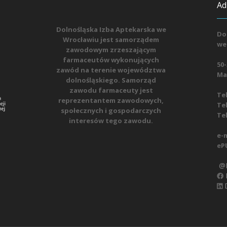
Ad
Dolnośląska Izba Aptekarska we
Do
Wrocławiu jest samorządem
we
zawodowym zrzeszającym
farmaceutów wykonujących
50-
zawód na terenie województwa
Mat
dolnośląskiego. Samorząd
zawodu farmaceuty jest
Tel
reprezentantem zawodowych,
Tel
społecznych i gospodarczych
Tel
interesów tego zawodu.
e-m
eP
@D
D