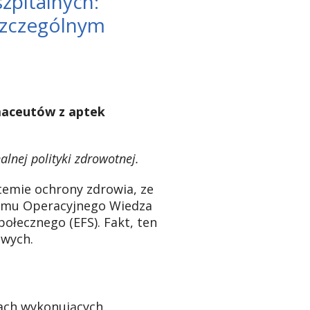
zpitalnych:
szczególnym
maceutów z aptek
lnej polityki zdrowotnej.
temie ochrony zdrowia, ze
ramu Operacyjnego Wiedza
łecznego (EFS). Fakt, ten
owych.
ach wykonujących