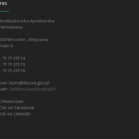
res
lnośląska Izba Aptekarska
 Wrocławiu
333 Wrocław , Aleja Jana
ejki 6
. 71 71 273 14
. 71 71 273 15
. 71 71 273 16
biuro@dia.oia.gov.pl
ail:
UAP:
/DIAWroclaw/SkrytkaESP
IAwroclaw
DIA on Facebook
IA on LinkedIn