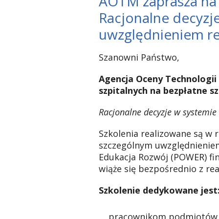
AOTM zaprasza na 
Racjonalne decyzj
uwzględnieniem re
Szanowni Państwo,
Agencja
Oceny Technologii 
szpitalnych
na bezpłatne sz
Racjonalne decyzje w systemie
Szkolenia realizowane są w 
szczególnym uwzględnieniem
Edukacja Rozwój (POWER) fi
wiąże się bezpośrednio z re
Szkolenie dedykowane jest
pracownikom podmiotów l