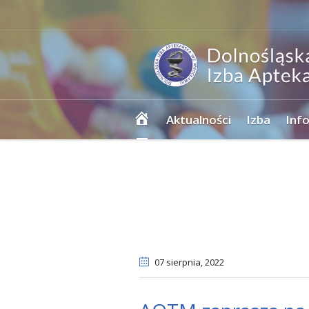
Strona
Aktualności
Izba
Inf
główna
07 sierpnia
, 2022