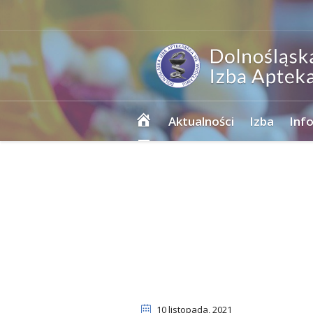
Strona
Aktualności
Izba
Inf
główna
10 listopada
, 2021