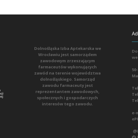
Ad
Dolnośląska Izba Aptekarska we
Do
Wrocławiu jest samorządem
we
zawodowym zrzeszającym
farmaceutów wykonujących
50-
zawód na terenie województwa
Mat
dolnośląskiego. Samorząd
zawodu farmaceuty jest
Tel
reprezentantem zawodowych,
Tel
społecznych i gospodarczych
Tel
interesów tego zawodu.
e-m
eP
@D