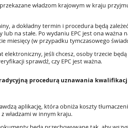
e przekazane władzom krajowym w kraju przyj
iny, a dokładny termin i procedura będą zależe
ny lub na stałe. Po wydaniu EPC jest ona ważna n
ście miesięcy (w przypadku tymczasowego świadc
 elektroniczny, jeśli chcesz, osoby trzecie bę
yfikacji sprawdź, czy EPC jest ważna.
dycyjną procedurą uznawania kwalifikacji j
wdzą aplikację, która obniża koszty tłumaczeni
z władzami w innym kraju.
Dokumenty będą przechowywane tak, aby wszystk