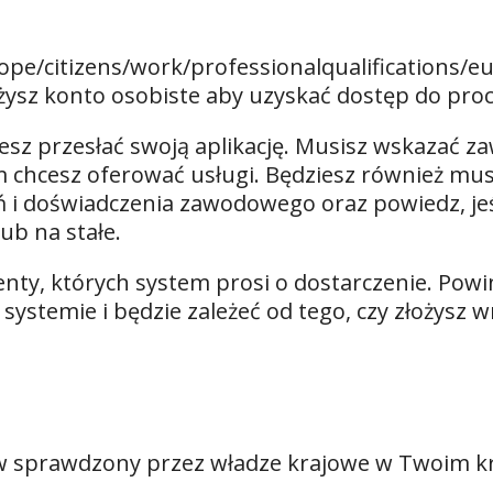
ope/citizens/work/professionalqualifications/e
żysz konto osobiste aby uzyskać dostęp do proce
sz przesłać swoją aplikację. Musisz wskazać za
m chcesz oferować usługi. Będziesz również mus
leń i doświadczenia zawodowego oraz powiedz, je
ub na stałe.
enty, których system prosi o dostarczenie. Powi
stemie i będzie zależeć od tego, czy złożysz 
w sprawdzony przez władze krajowe w Twoim kr