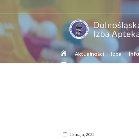
Strona
Aktualności
Izba
Inf
główna
25 maja
, 2022