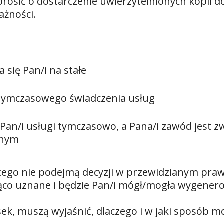
osić o dostarczenie uwierzytelnionych kopii do
ażności.
 się Pan/i na stałe
 tymczasowego świadczenia usług
zy Pan/i usługi tymczasowo, a Pana/i zawód jest 
znym
ącego nie podejmą decyzji w przewidzianym pra
ząco uznane i będzie Pan/i mógł/mogła wygenero
sek, muszą wyjaśnić, dlaczego i w jaki sposób m