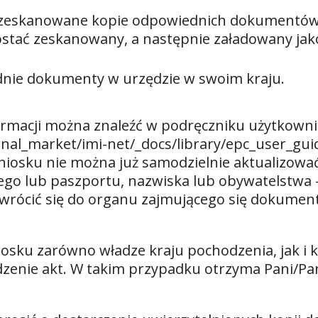
e zeskanowane kopie odpowiednich dokumentó
ostać zeskanowany, a następnie załadowany jako
dnie dokumenty w urzędzie w swoim kraju.
ormacji można znaleźć w podręczniku użytkowni
rnal_market/imi-net/_docs/library/epc_user_gui
niosku nie można już samodzielnie aktualizow
o lub paszportu, nazwiska lub obywatelstwa –
 zwrócić się do organu zajmującego się dokumenta
sku zarówno władze kraju pochodzenia, jak i 
dzenie akt. W takim przypadku otrzyma Pani/P