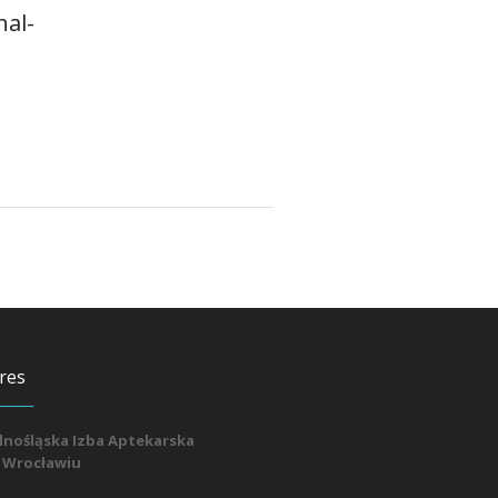
nal-
res
lnośląska Izba Aptekarska
 Wrocławiu