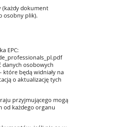
w (każdy dokument
 osobny plik).
ka EPC:
de_professionals_pl.pdf
ać danych osobowych
 które będą widniały na
cją o aktualizację tych
kraju przyjmującego mogą
an od każdego organu