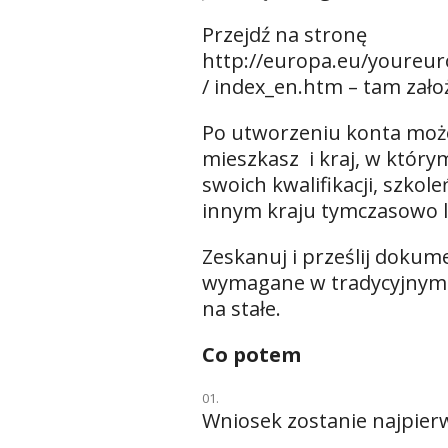
Przejdź na stronę
http://europa.eu/youreur
/ index_en.htm
– tam zało
Po utworzeniu konta może
mieszkasz i kraj, w który
swoich kwalifikacji, szko
innym kraju tymczasowo l
Zeskanuj i prześlij dokum
wymagane w tradycyjnym sy
na stałe.
Co potem
Wniosek zostanie najpier