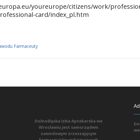
/europa.eu/youreurope/citizens/work/professio
rofessional-card/index_pl.htm
awodu Farmaceuty
Ad
Dolnośląska Izba Aptekarska we
Do
Wrocławiu jest samorządem
we
zawodowym zrzeszającym
farmaceutów wykonujących