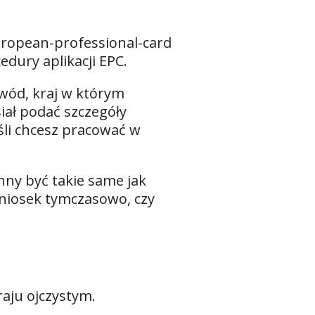
uropean-professional-card
dury aplikacji EPC.
wód, kraj w którym
iał podać szczegóły
śli chcesz pracować w
nny być takie same jak
wniosek tymczasowo, czy
aju ojczystym.