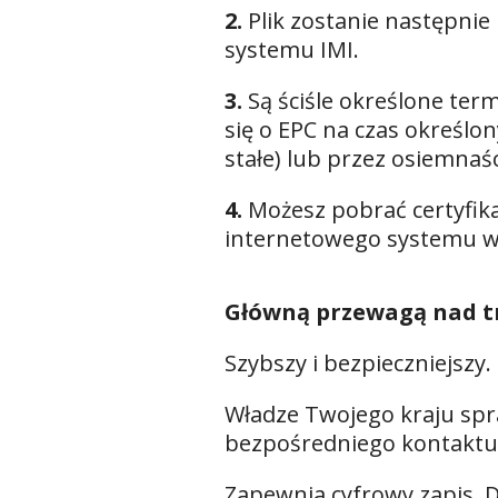
2.
Plik zostanie następni
systemu IMI.
3.
Są ściśle określone term
się o EPC na czas określo
stałe) lub przez osiemna
4.
Możesz pobrać certyfikat
internetowego systemu wer
Główną przewagą nad tra
Szybszy i bezpieczniejszy.
Władze Twojego kraju spra
bezpośredniego kontaktu 
Zapewnia cyfrowy zapis. 