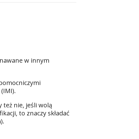
uznawane w innym
mi pomocniczymi
IMI).
też nie, jeśli wolą
kacji, to znaczy składać
).