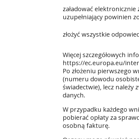
załadować elektroniczni
uzupełniający powinien z
złożyć wszystkie odpowie
Więcej szczegółowych inf
https://ec.europa.eu/inte
Po złożeniu pierwszego w
(numeru dowodu osobisteg
świadectwie), lecz należy
danych.
W przypadku każdego wnio
pobierać opłaty za spraw
osobną fakturę.