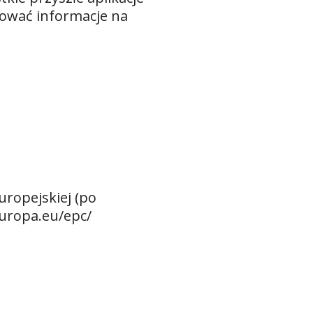
zować informacje na
uropejskiej (po
europa.eu/epc/