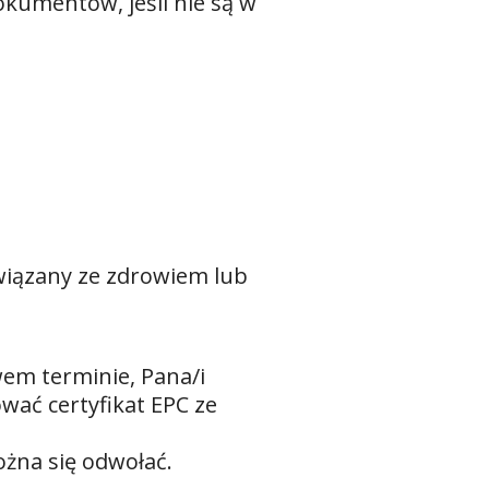
kumentów, jeśli nie są w
związany ze zdrowiem lub
wem terminie, Pana/i
wać certyfikat EPC ze
ożna się odwołać.