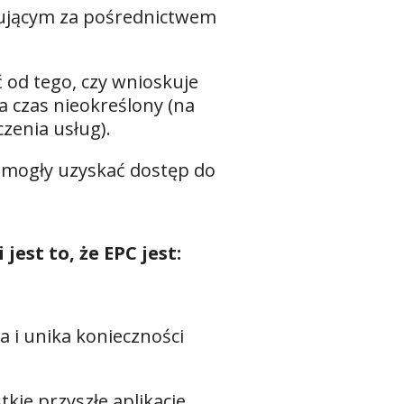
mującym za pośrednictwem
ć od tego, czy wnioskuje
a czas nieokreślony (na
zenia usług).
dą mogły uzyskać dostęp do
est to, że EPC jest:
a i unika konieczności
ie przyszłe aplikacje