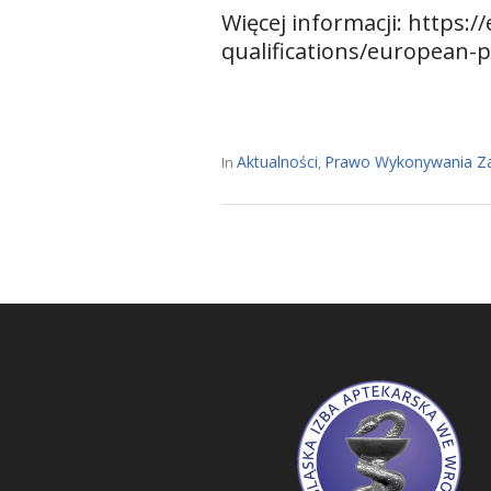
Więcej informacji:
https:/
qualifications/european-p
Aktualności
Prawo Wykonywania Z
In
,