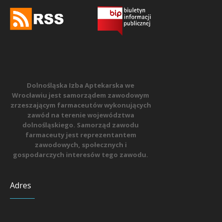
Dolnośląska Izba Aptekarska we
Wrocławiu jest samorządem zawodowym
zrzeszającym farmaceutów wykonujących
zawód na terenie województwa
dolnośląskiego. Samorząd zawodu
farmaceuty jest reprezentantem
zawodowych, społecznych i
gospodarczych interesów tego zawodu.
Adres