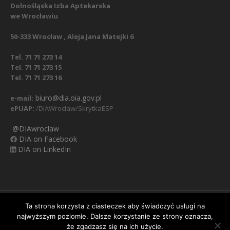
Dolnośląska Izba Aptekarska
we Wrocławiu
50-333 Wrocław , Aleja Jana Matejki 6
Tel. 71 71 273 14
Tel. 71 71 273 15
Tel. 71 71 273 16
biuro@dia.oia.gov.pl
e-mail:
ePUAP:
/DIAWroclaw/SkrytkaESP
@DIAwroclaw
DIA on Facebook
DIA on LinkedIn
Nasz Facebook
Regulamin
Polityka prywatności
Ta strona korzysta z ciasteczek aby świadczyć usługi na
najwyższym poziomie. Dalsze korzystanie ze strony oznacza,
Obowiązek informacyjny RODO
Klauzula informacyjna
Ważna informacja:
zmiana numerów telefonów
że zgadzasz się na ich użycie.