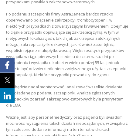
przypadkami powikłań zakrzepowo-zatorowych.
Po podaniu szczepionki firmy AstraZeneca bardzo rzadko
obserwowano połączenie zakrzepicy i trombocytopenii, w
niektórych przypadkach z towarzyszącym krwawieniem. Obejmuje
to ciężkie przypadki objawiające się zakrzepicą żylną, w tym w
nietypowych lokalizacjach, takich jak zakrzepica zatok żylnych
mózgu, zakrzepica żył krezkowych, jak również zator tętnic,
współistniejące z małopłytkowością. Większość tych przypadków
wystąpiła w ciągu pierwszych siedmiu do czternastu dni po
szczepieniu i wystąpiła u kobiet w wieku poniżej 55 lat, jednak
może to być odzwierciedleniem zwiększonego użycia szczepionki
w tej populacji. Niektóre przypadki prowadziły do zgonu.
EMA będzie nadal monitorować i analizować wszelkie działania
niepożądane po podaniu szczepionki. Analiza zgłoszonych
przypadków zdarzeń zakrzepowo-zatorowych była priorytetem
dla EMA.
Ważne jest, aby personel medyczny oraz pacjenci byli świadomi
możliwości wystąpienia takich działań niepożądanych, w związku z
tym zalecono dodanie informacji na ten temat w drukach
informacyjnych szczepionki firmy AstraZeneca.