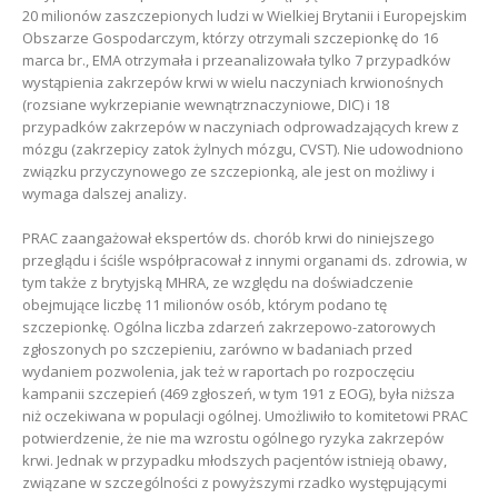
20 milionów zaszczepionych ludzi w Wielkiej Brytanii i Europejskim
Obszarze Gospodarczym, którzy otrzymali szczepionkę do 16
marca br., EMA otrzymała i przeanalizowała tylko 7 przypadków
wystąpienia zakrzepów krwi w wielu naczyniach krwionośnych
(rozsiane wykrzepianie wewnątrznaczyniowe, DIC) i 18
przypadków zakrzepów w naczyniach odprowadzających krew z
mózgu (zakrzepicy zatok żylnych mózgu, CVST). Nie udowodniono
związku przyczynowego ze szczepionką, ale jest on możliwy i
wymaga dalszej analizy.
PRAC zaangażował ekspertów ds. chorób krwi do niniejszego
przeglądu i ściśle współpracował z innymi organami ds. zdrowia, w
tym także z brytyjską MHRA, ze względu na doświadczenie
obejmujące liczbę 11 milionów osób, którym podano tę
szczepionkę. Ogólna liczba zdarzeń zakrzepowo-zatorowych
zgłoszonych po szczepieniu, zarówno w badaniach przed
wydaniem pozwolenia, jak też w raportach po rozpoczęciu
kampanii szczepień (469 zgłoszeń, w tym 191 z EOG), była niższa
niż oczekiwana w populacji ogólnej. Umożliwiło to komitetowi PRAC
potwierdzenie, że nie ma wzrostu ogólnego ryzyka zakrzepów
krwi. Jednak w przypadku młodszych pacjentów istnieją obawy,
związane w szczególności z powyższymi rzadko występującymi