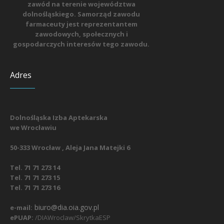
zawód na terenie województwa
dolnośląskiego. Samorząd zawodu
farmaceuty jest reprezentantem
zawodowych, społecznych i
gospodarczych interesów tego zawodu.
Adres
Dolnośląska Izba Aptekarska
we Wrocławiu
50-333 Wrocław , Aleja Jana Matejki 6
Tel. 71 71 273 14
Tel. 71 71 273 15
Tel. 71 71 273 16
biuro@dia.oia.gov.pl
e-mail:
ePUAP:
/DIAWroclaw/SkrytkaESP