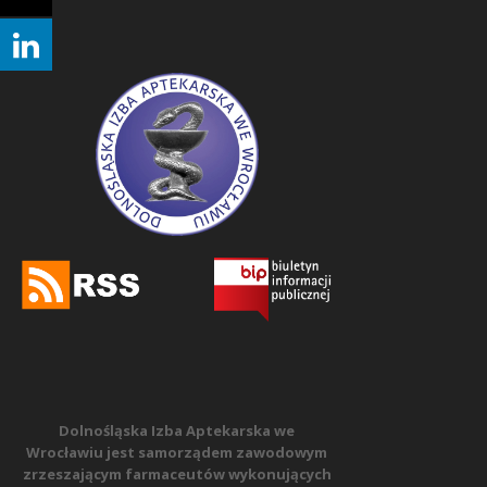
Dolnośląska Izba Aptekarska we
Wrocławiu jest samorządem zawodowym
zrzeszającym farmaceutów wykonujących