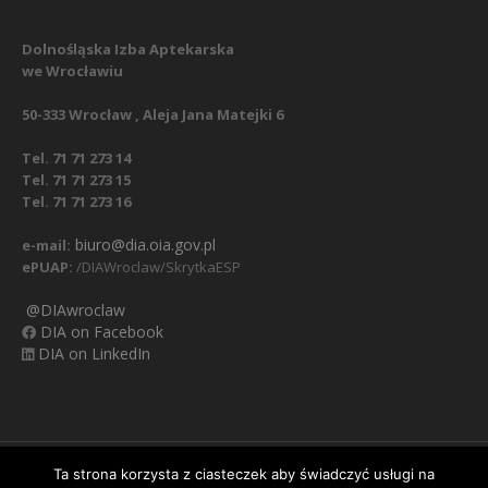
Dolnośląska Izba Aptekarska
we Wrocławiu
50-333 Wrocław , Aleja Jana Matejki 6
Tel. 71 71 273 14
Tel. 71 71 273 15
Tel. 71 71 273 16
biuro@dia.oia.gov.pl
e-mail:
ePUAP:
/DIAWroclaw/SkrytkaESP
@DIAwroclaw
DIA on Facebook
DIA on LinkedIn
Nasz Facebook
Regulamin
Polityka prywatności
Ta strona korzysta z ciasteczek aby świadczyć usługi na