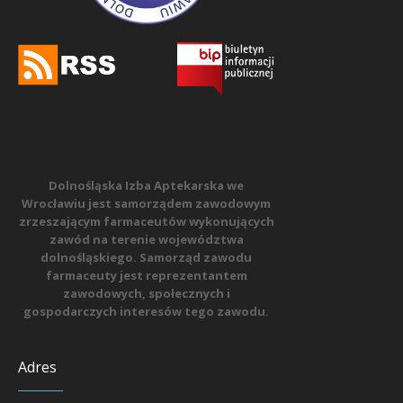
Dolnośląska Izba Aptekarska we
Wrocławiu jest samorządem zawodowym
zrzeszającym farmaceutów wykonujących
zawód na terenie województwa
dolnośląskiego. Samorząd zawodu
farmaceuty jest reprezentantem
zawodowych, społecznych i
gospodarczych interesów tego zawodu.
Adres