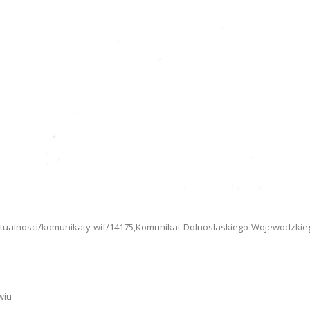
f/aktualnosci/komunikaty-wif/14175,Komunikat-Dolnoslaskiego-Wojewodzki
wiu