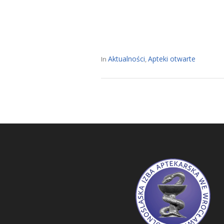
Aktualności
Apteki otwarte
In
,