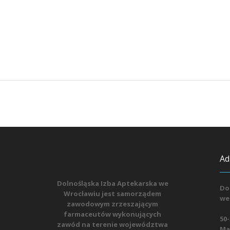
Ad
Dolnośląska Izba Aptekarska we
Do
Wrocławiu jest samorządem
we
zawodowym zrzeszającym
farmaceutów wykonujących
50-
zawód na terenie województwa
Mat