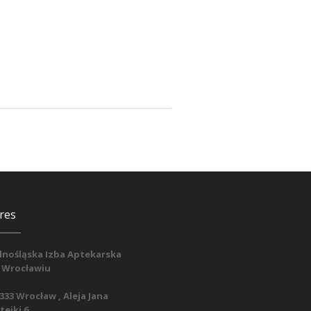
res
lnośląska Izba Aptekarska
 Wrocławiu
333 Wrocław , Aleja Jana
ejki 6