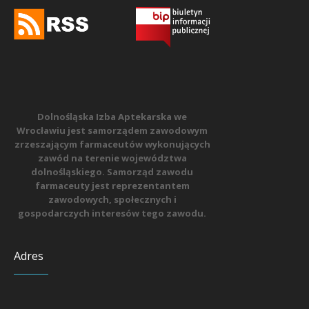
Dolnośląska Izba Aptekarska we
Wrocławiu jest samorządem zawodowym
zrzeszającym farmaceutów wykonujących
zawód na terenie województwa
dolnośląskiego. Samorząd zawodu
farmaceuty jest reprezentantem
zawodowych, społecznych i
gospodarczych interesów tego zawodu.
Adres