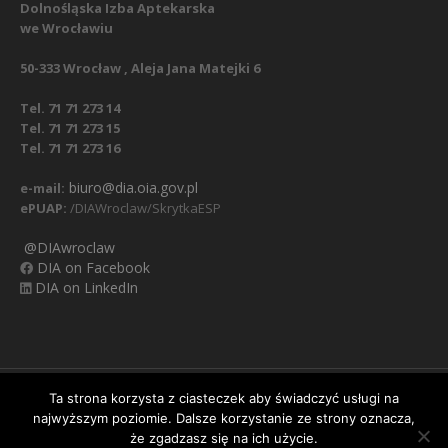
Dolnośląska Izba Aptekarska
we Wrocławiu
50-333 Wrocław , Aleja Jana Matejki 6
Tel. 71 71 273 14
Tel. 71 71 273 15
Tel. 71 71 273 16
biuro@dia.oia.gov.pl
e-mail:
ePUAP:
/DIAWroclaw/SkrytkaESP
@DIAwroclaw
DIA on Facebook
DIA on LinkedIn
Nasz Facebook
Regulamin
Polityka prywatności
Ta strona korzysta z ciasteczek aby świadczyć usługi na
najwyższym poziomie. Dalsze korzystanie ze strony oznacza,
Obowiązek informacyjny RODO
Klauzula informacyjna
Ważna informacja:
zmiana numerów telefonów
że zgadzasz się na ich użycie.