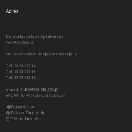
Adres
Dolnośląska Izba Aptekarska
we Wrocławiu
50-333 Wrocław , Aleja Jana Matejki 6
Tel. 71 71 273 14
Tel. 71 71 273 15
Tel. 71 71 273 16
biuro@dia.oia.gov.pl
e-mail:
ePUAP:
/DIAWroclaw/SkrytkaESP
@DIAwroclaw
DIA on Facebook
DIA on LinkedIn