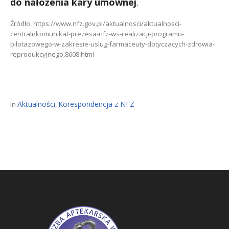
do nałożenia kary umownej
.
Źródło: https://www.nfz.gov.pl/aktualnosci/aktualnosci-
centrali/komunikat-prezesa-nfz-ws-realizacji-programu-
pilotazowego-w-zakresie-uslug-farmaceuty-dotyczacych-zdrowia-
reprodukcyjnego,8608.html
Aktualności
Korespondencja z NFZ
In
,