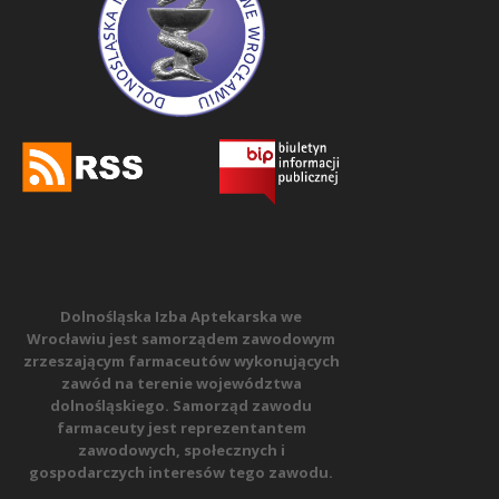
Dolnośląska Izba Aptekarska we
Wrocławiu jest samorządem zawodowym
zrzeszającym farmaceutów wykonujących
zawód na terenie województwa
dolnośląskiego. Samorząd zawodu
farmaceuty jest reprezentantem
zawodowych, społecznych i
gospodarczych interesów tego zawodu.