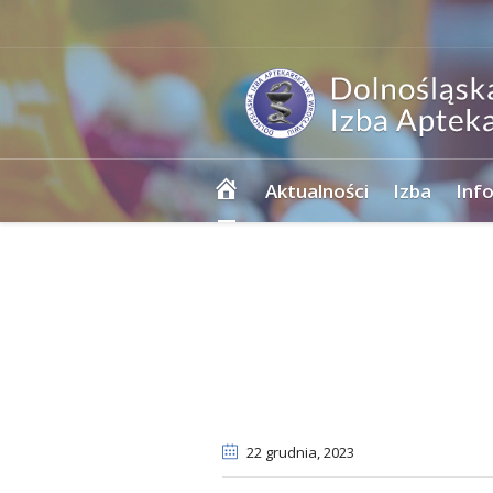
Strona
Aktualności
Izba
Inf
główna
22 grudnia
, 2023