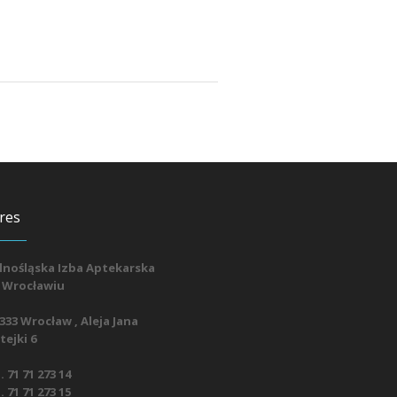
res
lnośląska Izba Aptekarska
 Wrocławiu
333 Wrocław , Aleja Jana
ejki 6
. 71 71 273 14
. 71 71 273 15