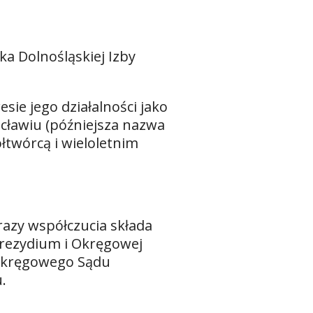
a Dolnośląskiej Izby
ie jego działalności jako
cławiu (późniejsza nazwa
łtwórcą i wieloletnim
razy współczucia składa
Prezydium i Okręgowej
 Okręgowego Sądu
.