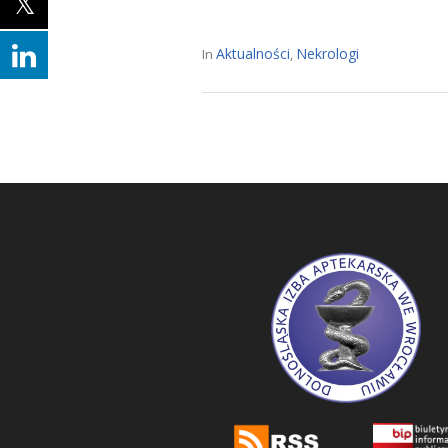
Aktualności
Nekrologi
In
,