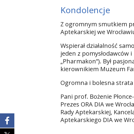
Kondolencje
Z ogromnym smutkiem przy
Aptekarskiej we Wrocławiu
Wspierał działalność sam
jeden z pomysłodawców i 
„Pharmakon”). Był pasjona
kierownikiem Muzeum Far
Ogromna i bolesna strata
Pani prof. Bożenie Płonce
Prezes ORA DIA we Wrocła
Rady Aptekarskiej, Kance
Aptekarskiego DIA we Wro