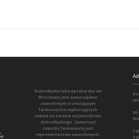
Ad
Dolnośląska Izba Aptekarska we
Do
Wrocławiu jest samorządem
we
zawodowym zrzeszającym
farmaceutów wykonujących
50-
zawód na terenie województwa
Mat
dolnośląskiego. Samorząd
zawodu farmaceuty jest
Tel
reprezentantem zawodowych,
Tel