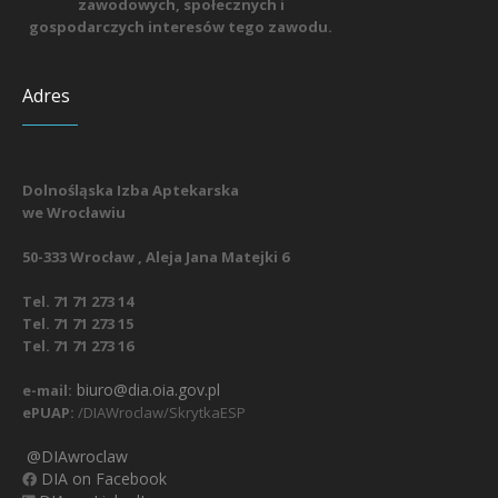
zawodowych, społecznych i
gospodarczych interesów tego zawodu.
Adres
Dolnośląska Izba Aptekarska
we Wrocławiu
50-333 Wrocław , Aleja Jana Matejki 6
Tel. 71 71 273 14
Tel. 71 71 273 15
Tel. 71 71 273 16
biuro@dia.oia.gov.pl
e-mail:
ePUAP:
/DIAWroclaw/SkrytkaESP
@DIAwroclaw
DIA on Facebook