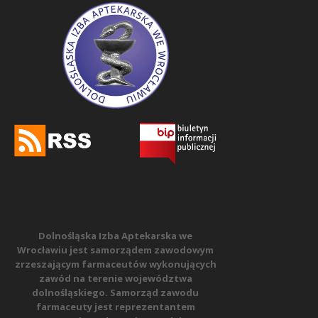
Dolnośląska Izba Aptekarska we
Wrocławiu jest samorządem zawodowym
zrzeszającym farmaceutów wykonujących
zawód na terenie województwa
dolnośląskiego. Samorząd zawodu
farmaceuty jest reprezentantem