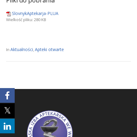
Pliki do pobrania
SlovnykAptekarja-PLUA
Wielkość pliku:
280 KB
Aktualności
Apteki otwarte
In
,