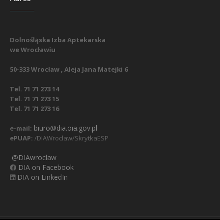
Dolnośląska Izba Aptekarska
we Wrocławiu
50-333 Wrocław , Aleja Jana Matejki 6
Tel. 71 71 273 14
Tel. 71 71 273 15
Tel. 71 71 273 16
biuro@dia.oia.gov.pl
e-mail:
ePUAP:
/DIAWroclaw/SkrytkaESP
@DIAwroclaw
DIA on Facebook
DIA on LinkedIn