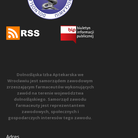
Dolnośląska Izba Aptekarska we
Wrocławiu jest samorządem zawodowym
zrzeszającym farmaceutów wykonujących
zawód na terenie województwa
dolnośląskiego. Samorząd zawodu
farmaceuty jest reprezentantem
zawodowych, społecznych i
gospodarczych interesów tego zawodu.
Adres