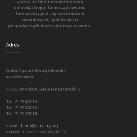
zawód na terenie województwa
dolnośląskiego. Samorząd zawodu
farmaceuty jest reprezentantem
zawodowych, społecznych i
gospodarczych interesów tego zawodu.
Adres
Dolnośląska Izba Aptekarska
we Wrocławiu
50-333 Wrocław , Aleja Jana Matejki 6
Tel. 71 71 273 14
Tel. 71 71 273 15
Tel. 71 71 273 16
biuro@dia.oia.gov.pl
e-mail:
ePUAP:
/DIAWroclaw/SkrytkaESP