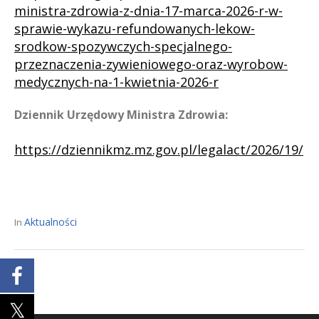
ministra-zdrowia-z-dnia-17-marca-2026-r-w-
sprawie-wykazu-refundowanych-lekow-
srodkow-spozywczych-specjalnego-
przeznaczenia-zywieniowego-oraz-wyrobow-
medycznych-na-1-kwietnia-2026-r
Dziennik Urzędowy Ministra Zdrowia:
https://dziennikmz.mz.gov.pl/legalact/2026/19/
Aktualności
In