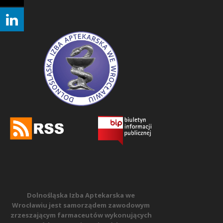
Dolnośląska Izba Aptekarska we
Wrocławiu jest samorządem zawodowym
zrzeszającym farmaceutów wykonujących