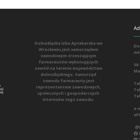
Ad
Dolnośląska Izba Aptekarska we
Do
Wrocławiu jest samorządem
we
zawodowym zrzeszającym
farmaceutów wykonujących
50-
zawód na terenie województwa
Mat
dolnośląskiego. Samorząd
zawodu farmaceuty jest
Tel
reprezentantem zawodowych,
Tel
społecznych i gospodarczych
Tel
interesów tego zawodu.
e-m
eP
@D
D