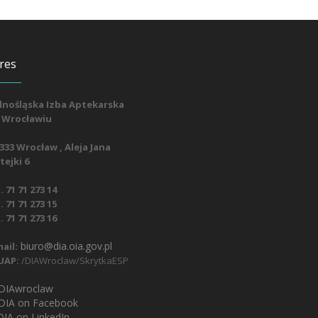
res
lnośląska Izba Aptekarska
 Wrocławiu
333 Wrocław , Aleja Jana
ejki 6
. 71 71 273 14
. 71 71 273 15
. 71 71 273 16
biuro@dia.oia.gov.pl
ail:
UAP:
/DIAWroclaw/SkrytkaESP
IAwroclaw
DIA on Facebook
IA on LinkedIn