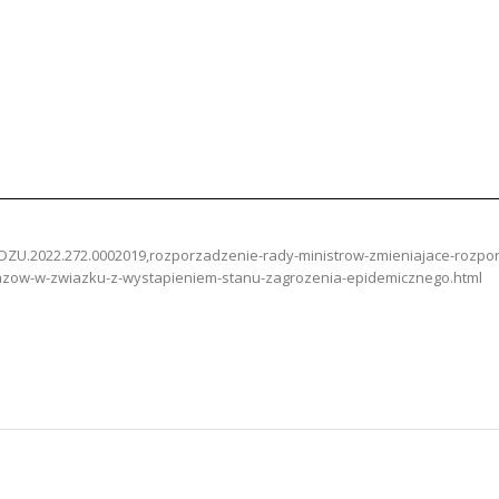
y/DZU.2022.272.0002019,rozporzadzenie-rady-ministrow-zmieniajace-rozp
azow-w-zwiazku-z-wystapieniem-stanu-zagrozenia-epidemicznego.html