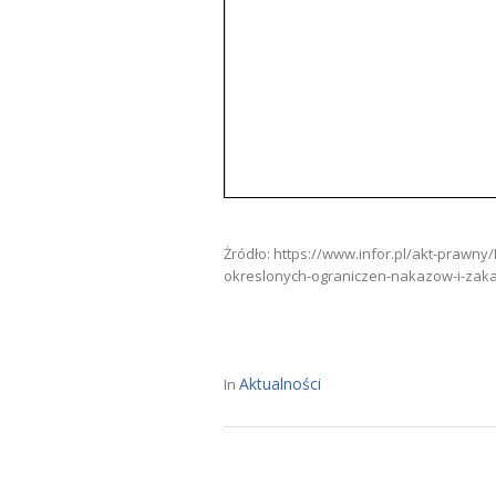
Żródło: https://www.infor.pl/akt-prawn
okreslonych-ograniczen-nakazow-i-zak
Aktualności
In