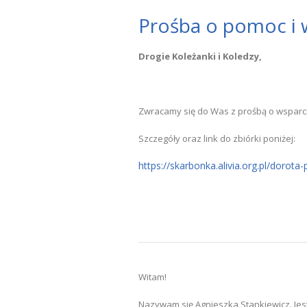
Prośba o pomoc i 
Drogie Koleżanki i Koledzy,
Zwracamy się do Was z prośbą o wsparci
Szczegóły oraz link do zbiórki poniżej:
https://skarbonka.alivia.org.pl/dorota
Witam!
Nazywam się Agnieszka Stankiewicz. Jest