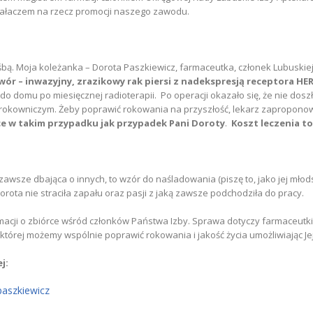
iałaczem na rzecz promocji naszego zawodu.
ą. Moja koleżanka – Dorota Paszkiewicz, farmaceutka, członek Lubuskiej
ór – inwazyjny, zrazikowy rak piersi z nadekspresją receptora HE
do domu po miesięcznej radioterapii. Po operacji okazało się, że nie doszło
m rokowniczym. Żeby poprawić rokowania na przyszłość, lekarz zapropono
ce w takim przypadku jak przypadek Pani Doroty
.
Koszt leczenia to
awsze dbająca o innych, to wzór do naśladowania (piszę to, jako jej młods
ota nie straciła zapału oraz pasji z jaką zawsze podchodziła do pracy.
cji o zbiórce wśród członków Państwa Izby. Sprawa dotyczy farmaceutki 
a której możemy wspólnie poprawić rokowania i jakość życia umożliwiając J
j:
-paszkiewicz