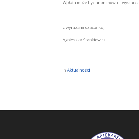
Wpłata może być anonimowa – wystarczy 
z wyrazami szacunku,
Agnieszka Stankiewicz
Aktualności
In