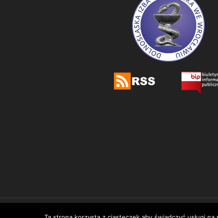
/ Dolnośląska Izba
Nasz Facebo
Ta strona korzysta z ciasteczek aby świadczyć usługi na