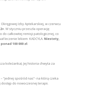
 Okręgowej Izby Aptekarskiej, w czerwcu
R2+
. W styczniu przeszła operację
 do całkowitej remisji patologicznej, co
wał leczenie lekiem KADCYLA.
Niestety,
 ponad 100 000 zł
.
za koleżanka). Jej historia chwyta za
– “jednej spośród nas”- na którą czeka
ej dostęp do nowoczesnej terapii.