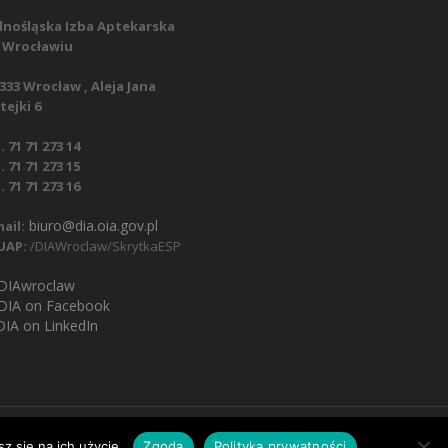
lnośląska Izba Aptekarska
 Wrocławiu
333 Wrocław , Aleja Jana
ejki 6
. 71 71 273 14
. 71 71 273 15
. 71 71 273 16
biuro@dia.oia.gov.pl
ail:
UAP:
/DIAWroclaw/SkrytkaESP
IAwroclaw
DIA on Facebook
IA on LinkedIn
yjny RODO
Klauzula informacyjna
z się na ich użycie.
Zgoda
Polityka prywatności