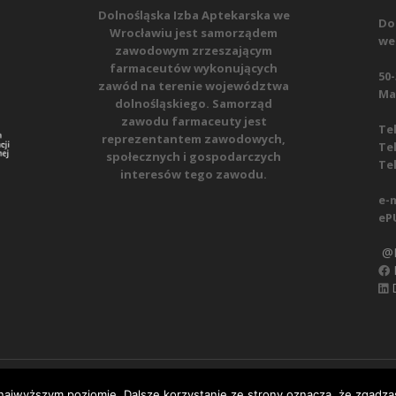
Dolnośląska Izba Aptekarska we
Do
Wrocławiu jest samorządem
we
zawodowym zrzeszającym
farmaceutów wykonujących
50-
zawód na terenie województwa
Mat
dolnośląskiego. Samorząd
zawodu farmaceuty jest
Tel
reprezentantem zawodowych,
Tel
społecznych i gospodarczych
Tel
interesów tego zawodu.
e-m
eP
@D
D
ok
Regulamin
Polityka prywatności
Obowiązek informac
 najwyższym poziomie. Dalsze korzystanie ze strony oznacza, że zgadzas