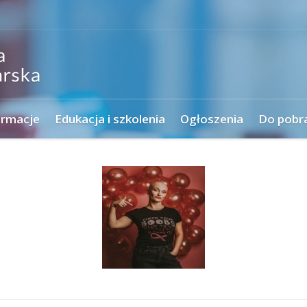
ormacje
Edukacja i szkolenia
Ogłoszenia
Do pobr