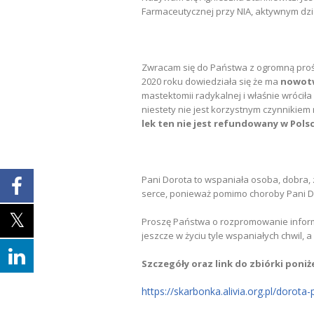
Farmaceutycznej przy NIA, aktywnym dz
Zwracam się do Państwa z ogromną prośb
2020 roku dowiedziała się że ma
nowotw
mastektomii radykalnej i właśnie wróciła 
niestety nie jest korzystnym czynnikie
lek ten nie jest refundowany w Pols
Pani Dorota to wspaniała osoba, dobra, z
serce, ponieważ pomimo choroby Pani Dor
Proszę Państwa o rozpromowanie informa
jeszcze w życiu tyle wspaniałych chwil, 
Szczegóły oraz link do zbiórki poniże
https://skarbonka.alivia.org.pl/dorota