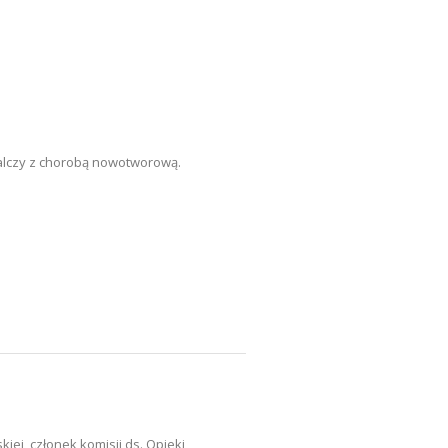
walczy z chorobą nowotworową.
ej, członek komisji ds. Opieki