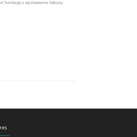
ć fundację o wystawienie faktury.
res