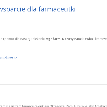
wsparcie dla farmaceutki
e i pomoc dla naszej koleżanki
mgr farm. Doroty Paszkiewicz
, która 
-paszkiewicz
em magistrem farmacji członkiem Okręgowej Rady Lubuskie Izby Aptekarski