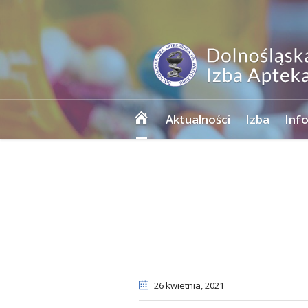
Strona
Aktualności
Izba
Inf
główna
26 kwietnia
, 2021