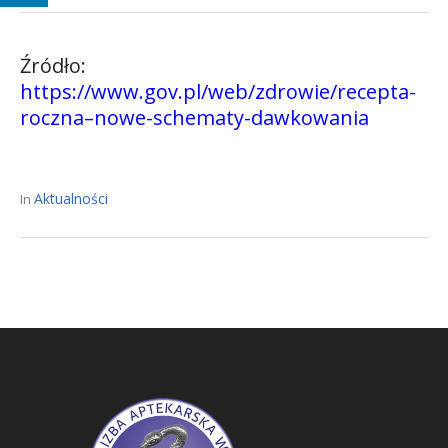
Źródło:
https://www.gov.pl/web/zdrowie/recepta-
roczna–nowe-schematy-dawkowania
Aktualności
In