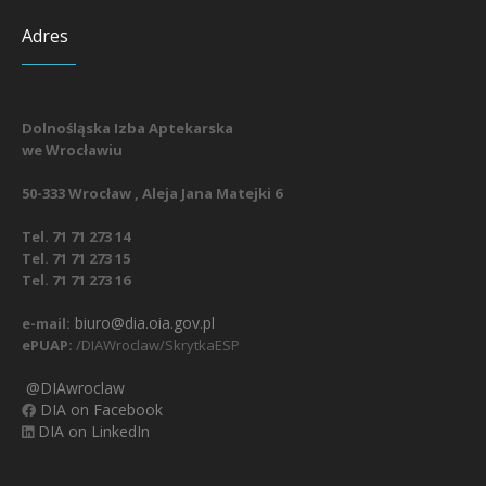
Adres
Dolnośląska Izba Aptekarska
we Wrocławiu
50-333 Wrocław , Aleja Jana Matejki 6
Tel. 71 71 273 14
Tel. 71 71 273 15
Tel. 71 71 273 16
biuro@dia.oia.gov.pl
e-mail:
ePUAP:
/DIAWroclaw/SkrytkaESP
@DIAwroclaw
DIA on Facebook
DIA on LinkedIn