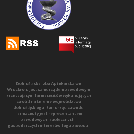
Dolnośląska Izba Aptekarska we
Wrocławiu jest samorządem zawodowym
zrzeszającym farmaceutów wykonujących
zawód na terenie województwa
dolnośląskiego. Samorząd zawodu
farmaceuty jest reprezentantem
zawodowych, społecznych i
gospodarczych interesów tego zawodu.