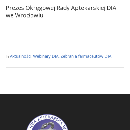
Prezes Okręgowej Rady Aptekarskiej DIA
we Wrocławiu
Aktualności
Webinary DIA
Zebrania farmaceutów DIA
In
,
,