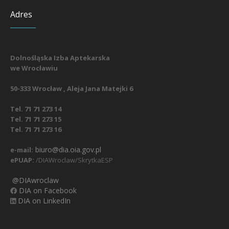
Adres
Dolnośląska Izba Aptekarska
we Wrocławiu
50-333 Wrocław , Aleja Jana Matejki 6
Tel. 71 71 273 14
Tel. 71 71 273 15
Tel. 71 71 273 16
biuro@dia.oia.gov.pl
e-mail:
ePUAP:
/DIAWroclaw/SkrytkaESP
@DIAwroclaw
DIA on Facebook
DIA on LinkedIn