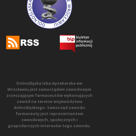
Dolnośląska Izba Aptekarska we
Wrocławiu jest samorządem zawodowym
zrzeszającym farmaceutów wykonujących
zawód na terenie województwa
dolnośląskiego. Samorząd zawodu
farmaceuty jest reprezentantem
zawodowych, społecznych i
gospodarczych interesów tego zawodu.