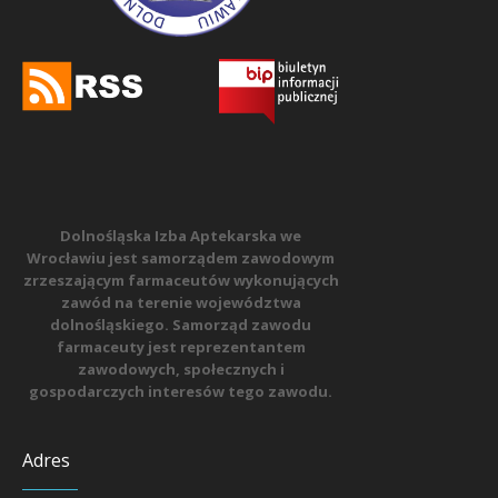
Dolnośląska Izba Aptekarska we
Wrocławiu jest samorządem zawodowym
zrzeszającym farmaceutów wykonujących
zawód na terenie województwa
dolnośląskiego. Samorząd zawodu
farmaceuty jest reprezentantem
zawodowych, społecznych i
gospodarczych interesów tego zawodu.
Adres