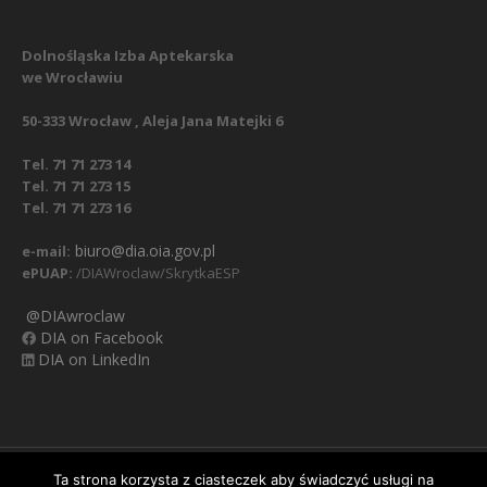
Dolnośląska Izba Aptekarska
we Wrocławiu
50-333 Wrocław , Aleja Jana Matejki 6
Tel. 71 71 273 14
Tel. 71 71 273 15
Tel. 71 71 273 16
biuro@dia.oia.gov.pl
e-mail:
ePUAP:
/DIAWroclaw/SkrytkaESP
@DIAwroclaw
DIA on Facebook
DIA on LinkedIn
Nasz Facebook
Regulamin
Polityka prywatności
Ta strona korzysta z ciasteczek aby świadczyć usługi na