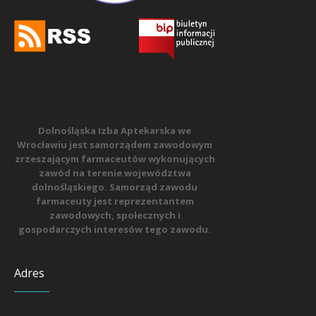
Dolnośląska Izba Aptekarska we
Wrocławiu jest samorządem zawodowym
zrzeszającym farmaceutów wykonujących
zawód na terenie województwa
dolnośląskiego. Samorząd zawodu
farmaceuty jest reprezentantem
zawodowych, społecznych i
gospodarczych interesów tego zawodu.
Adres