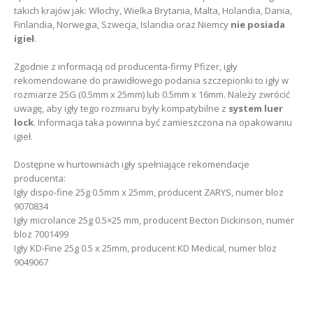
takich krajów jak: Włochy, Wielka Brytania, Malta, Holandia, Dania,
Finlandia, Norwegia, Szwecja, Islandia oraz Niemcy
nie posiada
igieł
.
Zgodnie z informacją od producenta-firmy Pfizer, igły
rekomendowane do prawidłowego podania szczepionki to igły w
rozmiarze 25G (0.5mm x 25mm) lub 0.5mm x 16mm. Należy zwrócić
uwagę, aby igły tego rozmiaru były kompatybilne z
system
luer
lock
. Informacja taka powinna być zamieszczona na opakowaniu
igieł.
Dostępne w hurtowniach igły spełniające rekomendacje
producenta:
Igły dispo-fine 25g 0.5mm x 25mm, producent ZARYS, numer bloz
9070834
Igły microlance 25g 0.5×25 mm, producent Becton Dickinson, numer
bloz 7001499
Igły KD-Fine 25g 0.5 x 25mm, producent KD Medical, numer bloz
9049067