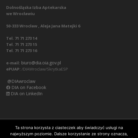
Dolnośląska Izba Aptekarska
we Wrocławiu
50-333 Wrocław , Aleja Jana Matejki 6
Tel. 71 71 273 14
Tel. 71 71 273 15
Tel. 71 71 273 16
biuro@dia.oia.gov.pl
e-mail:
ePUAP:
/DIAWroclaw/SkrytkaESP
@DIAwroclaw
DIA on Facebook
DIA on LinkedIn
Nasz Facebook
Regulamin
Polityka prywatności
Ta strona korzysta z ciasteczek aby świadczyć usługi na
najwyższym poziomie. Dalsze korzystanie ze strony oznacza,
Obowiązek informacyjny RODO
Klauzula informacyjna