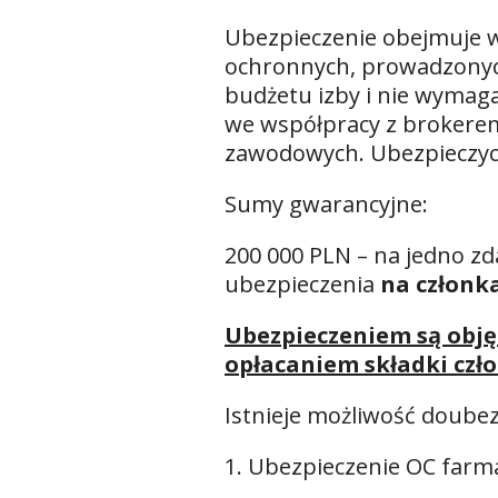
Ubezpieczenie obejmuje w
ochronnych, prowadzonyc
budżetu izby i nie wymag
we współpracy z brokerem
zawodowych. Ubezpieczyci
Sumy gwarancyjne:
200 000 PLN – na jedno zd
ubezpieczenia
na członka
Ubezpieczeniem są objęc
opłacaniem składki czł
Istnieje możliwość doubez
1. Ubezpieczenie OC far