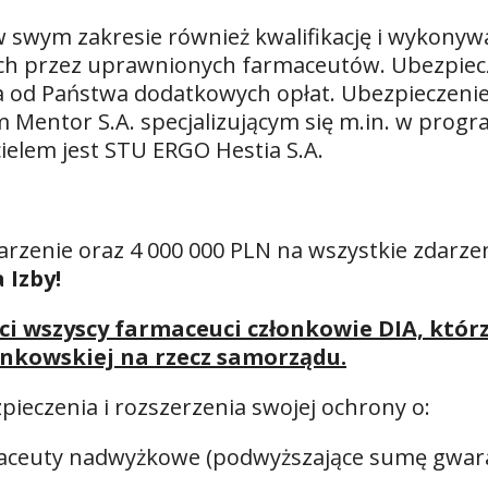
 swym zakresie również kwalifikację i wykonyw
h przez uprawnionych farmaceutów. Ubezpiecz
a od Państwa dodatkowych opłat. Ubezpieczeni
 Mentor S.A. specjalizującym się m.in. w pro
elem jest STU ERGO Hestia S.A.
arzenie oraz 4 000 000 PLN na wszystkie zdarze
 Izby!
i wszyscy farmaceuci członkowie DIA, którz
onkowskiej na rzecz samorządu.
pieczenia i rozszerzenia swojej ochrony o:
maceuty nadwyżkowe (podwyższające sumę gwar