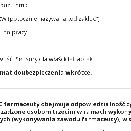
lauzulami:
ZW (potocznie nazywana „od zakłuć”)
i do pracy
ość! Sensory dla właścicieli aptek
emat doubezpieczenia wkrótce.
C farmaceuty obejmuje odpowiedzialność cy
yrządzone osobom trzecim w ramach wykony
ych (wykonywania zawodu farmaceuty), w s