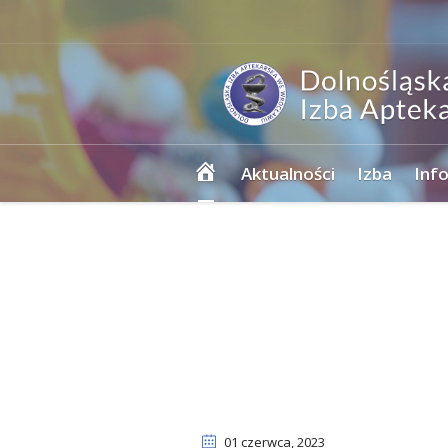
Strona
Aktualności
Izba
Inf
główna
01 czerwca
, 2023