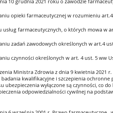
nia 10 grudnia 2021 roku o zawodzie farmaceut
niu opieki farmaceutycznej w rozumieniu art.
iu usług farmaceutycznych, o których mowa w ar
aniu zadań zawodowych określonych w art.4 us
niu czynności określonych w art. 4 ust. 5 ww 
nia Ministra Zdrowia z dnia 9 kwietnia 2021 r. 
badania kwalifikacyjne i szczepienia ochronne 
su ubezpieczenia wyłączone są czynności, co do k
ieczenia odpowiedzialności cywilnej na podst
nia 6 września 2001 r. Prawo farmaceutyczne , w