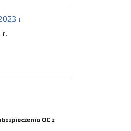
023 r.
 r.
ubezpieczenia OC z