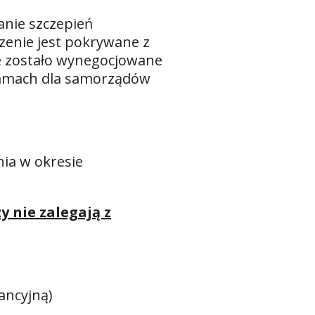
anie szczepień
enie jest pokrywane z
e zostało wynegocjowane
gramach dla samorządów
nia w okresie
y nie zalegają z
ancyjną)