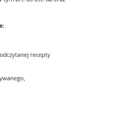
e:
odczytanej recepty
wywanego,