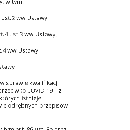
y, w tym:
4 ust.2 ww Ustawy
t.4 ust.3 ww Ustawy,
t.4 ww Ustawy
Ustawy
w sprawie kwalifikacji
przeciwko COVID-19 – z
tórych istnieje
awie odrębnych przepisów
 tym art. 86 ust. 8a oraz