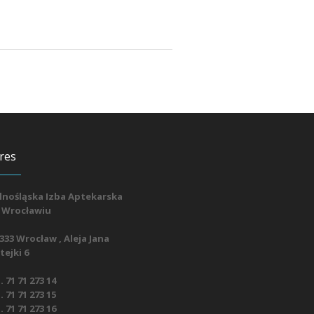
res
lnośląska Izba Aptekarska
 Wrocławiu
333 Wrocław , Aleja Jana
ejki 6
. 71 71 273 14
. 71 71 273 15
. 71 71 273 16