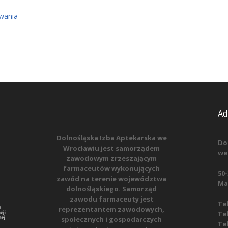
wania
Ad
Dolnośląska Izba Aptekarska we
Do
Wrocławiu jest samorządem
we
zawodowym zrzeszającym
farmaceutów wykonujących
50-
zawód na terenie województwa
Mat
dolnośląskiego. Samorząd
zawodu farmaceuty jest
Tel
reprezentantem zawodowych,
Tel
społecznych i gospodarczych
Tel