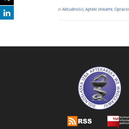
Aktualności
Apteki otwarte
Opraco
In
,
,