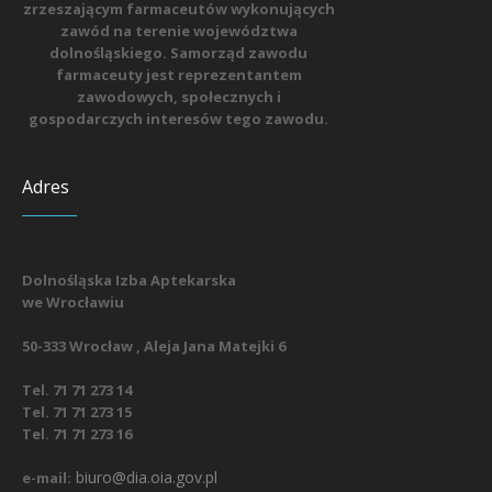
zrzeszającym farmaceutów wykonujących
zawód na terenie województwa
dolnośląskiego. Samorząd zawodu
farmaceuty jest reprezentantem
zawodowych, społecznych i
gospodarczych interesów tego zawodu.
Adres
Dolnośląska Izba Aptekarska
we Wrocławiu
50-333 Wrocław , Aleja Jana Matejki 6
Tel. 71 71 273 14
Tel. 71 71 273 15
Tel. 71 71 273 16
biuro@dia.oia.gov.pl
e-mail: