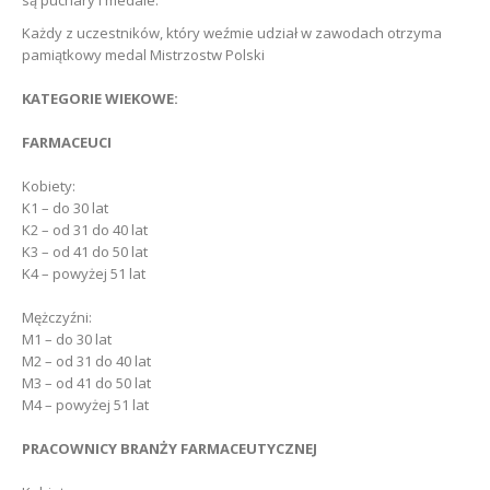
są puchary i medale.
Każdy z uczestników, który weźmie udział w zawodach otrzyma
pamiątkowy medal Mistrzostw Polski
KATEGORIE WIEKOWE:
FARMACEUCI
Kobiety:
K1 – do 30 lat
K2 – od 31 do 40 lat
K3 – od 41 do 50 lat
K4 – powyżej 51 lat
Mężczyźni:
M1 – do 30 lat
M2 – od 31 do 40 lat
M3 – od 41 do 50 lat
M4 – powyżej 51 lat
PRACOWNICY BRANŻY FARMACEUTYCZNEJ