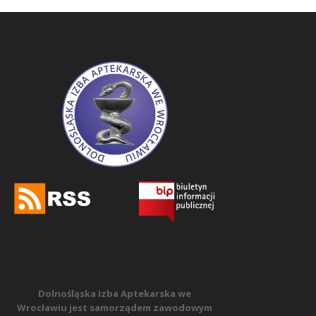
Dolnośląska Izba Aptekarska we
Wrocławiu jest samorządem zawodowym