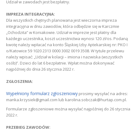
Udział w zawodach jest bezpłatny.
IMPREZA INTEGRACYJNA:
Dla wszystkich chętnych planowana jest wieczorna impreza
integracyjna w dniu zawodów, która odbędzie się w Karczmie
„Ochodzita” w Koniakowie. Udział w imprezie jest płatny dla
każdego uczestnika, koszt uczestnictwa wynosi 120 zł/os. Podaną
kwotę należy wpłacać na konto Śląskiej Izby Aptekarskiej nr: PKO I
o/Katowice 59 1020 2313 0000 3002 0019 3508. W tytule przelewu
należy wpisać: „Udział w kolacji – imiona i nazwiska (wszystkich
osób)”. Dzieci do lat 6 bezpłatnie. Wpłat można dokonywać
najpóźniej do dnia 26 stycznia 2022 r.
ZGŁOSZENIA:
Wypełniony formularz zgłoszeniowy
prosimy wysyłać na adres:
manka.krzysiek@gmail.com lub karolina.sobczak@hurtap.com.pl.
Formularze zgłoszeniowe można wysyłać najpóźniej do 26 stycznia
2022 r.
PRZEBIEG ZAWODÓW: