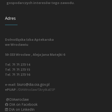
gospodarczych interesów tego zawodu.
Adres
Dolnośląska Izba Aptekarska
we Wrocławiu
50-333 Wrocław , Aleja Jana Matejki 6
Tel. 71 71 273 14
Tel. 71 71 273 15
Tel. 71 71 273 16
biuro@dia.oia.gov.pl
e-mail:
ePUAP:
/DIAWroclaw/SkrytkaESP
@DIAwroclaw
DIA on Facebook
DIA on LinkedIn