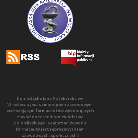
Dolnośląska Izba Aptekarska we
Wrocławiu jest samorządem zawodowym
zrzeszającym farmaceutów wykonujących
zawód na terenie województwa
dolnośląskiego. Samorząd zawodu
farmaceuty jest reprezentantem
zawodowych, społecznych i