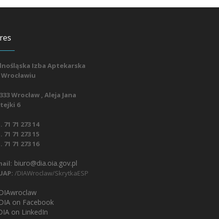
res
lnośląska Izba Aptekarska
 Wrocławiu
333 Wrocław , Aleja Jana
ejki 6
. 71 71 273 14
. 71 71 273 15
. 71 71 273 16
biuro@dia.oia.gov.pl
ail:
UAP:
/DIAWroclaw/SkrytkaESP
IAwroclaw
DIA on Facebook
IA on LinkedIn