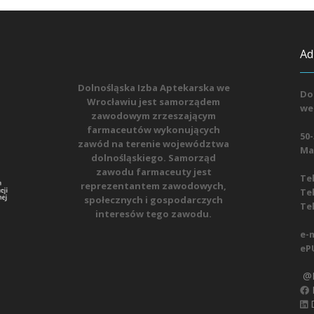
Ad
Dolnośląska Izba Aptekarska we
Do
Wrocławiu jest samorządem
we
zawodowym zrzeszającym
farmaceutów wykonujących
50-
zawód na terenie województwa
Mat
dolnośląskiego. Samorząd
zawodu farmaceuty jest
Tel
reprezentantem zawodowych,
Tel
społecznych i gospodarczych
Tel
interesów tego zawodu.
e-m
eP
@D
D