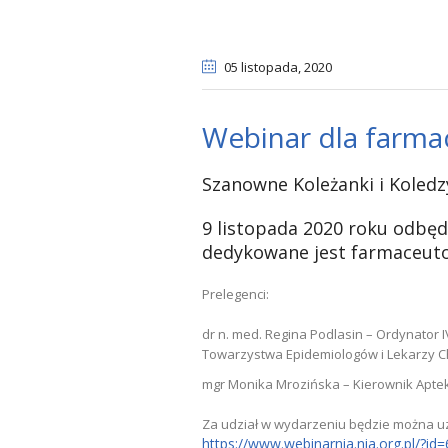
05 listopada
, 2020
Webinar dla farma
Szanowne Koleżanki i Koledz
9 listopada 2020 roku odbędz
dedykowane jest farmaceuto
Prelegenci:
dr n. med. Regina Podlasin – Ordynator
Towarzystwa Epidemiologów i Lekarzy C
mgr Monika Mrozińska – Kierownik Aptek
Za udział w wydarzeniu będzie można uz
https://www.webinarnia.nia.org.pl/?id