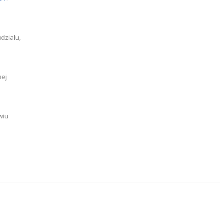
działu,
nej
wiu