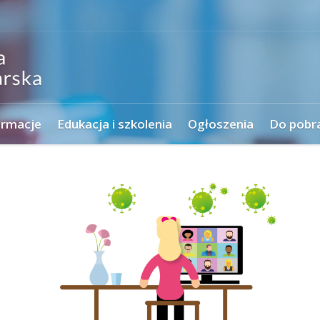
ormacje
Edukacja i szkolenia
Ogłoszenia
Do pobr