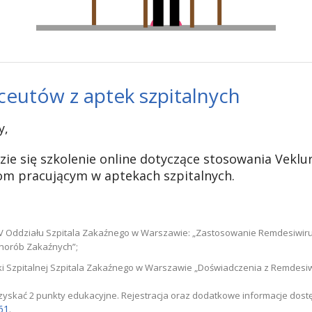
ceutów z aptek szpitalnych
y,
ie się szkolenie online dotyczące stosowania Veklur
m pracującym w aptekach szpitalnych.
 IV Oddziału Szpitala Zakaźnego w Warszawie: „Zastosowanie Remdesiwir
horób Zakaźnych”;
i Szpitalnej Szpitala Zakaźnego w Warszawie „Doświadczenia z Remdesiwi
yskać 2 punkty edukacyjne. Rejestracja oraz dodatkowe informacje dostę
=61
.