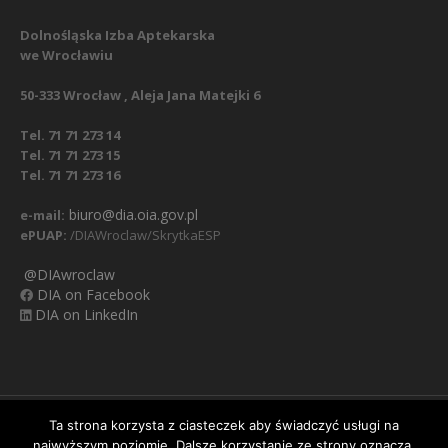
Dolnośląska Izba Aptekarska
we Wrocławiu
50-333 Wrocław , Aleja Jana Matejki 6
Tel. 71 71 273 14
Tel. 71 71 273 15
Tel. 71 71 273 16
biuro@dia.oia.gov.pl
e-mail:
ePUAP:
/DIAWroclaw/SkrytkaESP
@DIAwroclaw
DIA on Facebook
DIA on LinkedIn
Nasz Facebook
Regulamin
Polityka prywatności
Ta strona korzysta z ciasteczek aby świadczyć usługi na
najwyższym poziomie. Dalsze korzystanie ze strony oznacza,