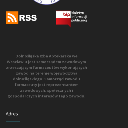
Dolnośląska Izba Aptekarska we
Wrocławiu jest samorządem zawodowym
zrzeszającym farmaceutów wykonujących
zawód na terenie województwa
dolnośląskiego. Samorząd zawodu
farmaceuty jest reprezentantem
zawodowych, społecznych i
gospodarczych interesów tego zawodu.
Adres