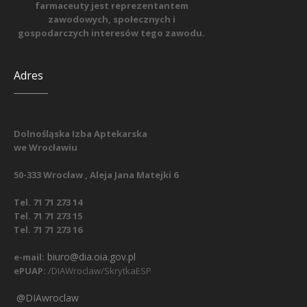
farmaceuty jest reprezentantem
zawodowych, społecznych i
gospodarczych interesów tego zawodu.
Adres
Dolnośląska Izba Aptekarska
we Wrocławiu
50-333 Wrocław , Aleja Jana Matejki 6
Tel. 71 71 273 14
Tel. 71 71 273 15
Tel. 71 71 273 16
biuro@dia.oia.gov.pl
e-mail:
ePUAP:
/DIAWroclaw/SkrytkaESP
@DIAwroclaw