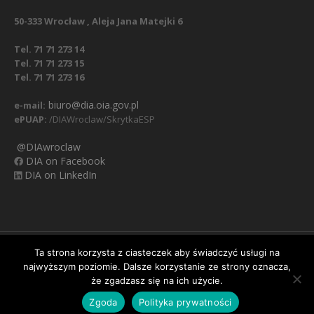
50-333 Wrocław , Aleja Jana Matejki 6
Tel. 71 71 273 14
Tel. 71 71 273 15
Tel. 71 71 273 16
biuro@dia.oia.gov.pl
e-mail:
ePUAP:
/DIAWroclaw/SkrytkaESP
@DIAwroclaw
DIA on Facebook
DIA on LinkedIn
Nasz Facebook
Regulamin
Polityka prywatności
Ta strona korzysta z ciasteczek aby świadczyć usługi na
najwyższym poziomie. Dalsze korzystanie ze strony oznacza,
Obowiązek informacyjny RODO
Klauzula informacyjna
Ważna informacja:
zmiana numerów telefonów
że zgadzasz się na ich użycie.
do biura Izby. Nowe numery:
oraz
✕
71 71 273 14
71 71 273
Zgoda
Polityka prywatności
/ Dolnośląska Izba Aptekarska © 2020
oraz
15
71 71 273 16