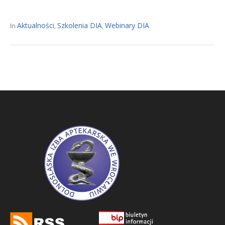
Aktualności
Szkolenia DIA
Webinary DIA
In
,
,