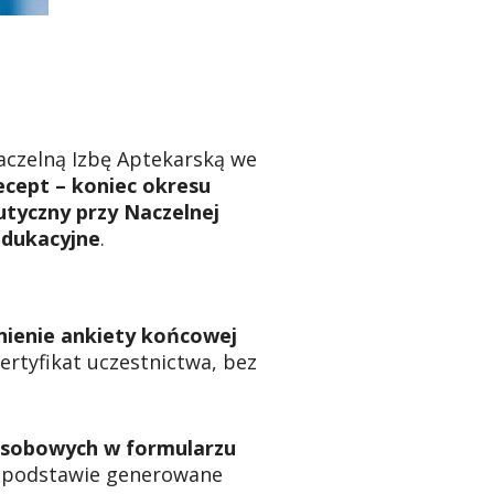
aczelną Izbę Aptekarską we
ecept – koniec okresu
tyczny przy Naczelnej
edukacyjne
.
nienie ankiety końcowej
ertyfikat uczestnictwa, bez
osobowych w formularzu
h podstawie generowane