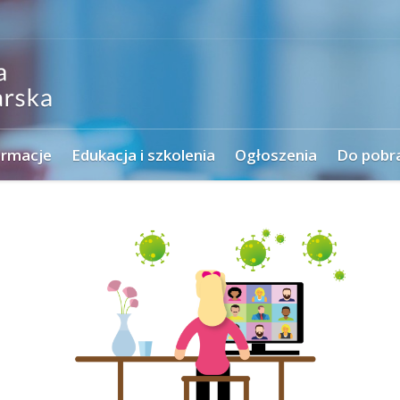
ormacje
Edukacja i szkolenia
Ogłoszenia
Do pobr