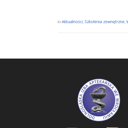
Aktualności
Szkolenia zewnętrzne
In
,
,