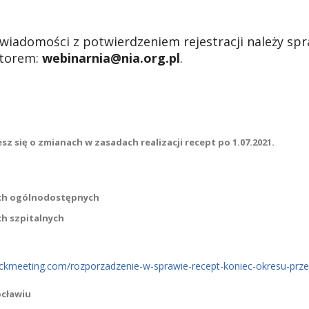
iadomości z potwierdzeniem rejestracji należy spr
atorem:
webinarnia@nia.org.pl
.
z się o zmianach w zasadach realizacji recept po 1.07.2021.
ch ogólnodostępnych
h szpitalnych
clickmeeting.com/rozporzadzenie-w-sprawie-recept-koniec-okresu-prz
ocławiu