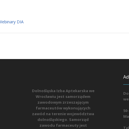
Webinary DIA
Ad
Dolnośląska Izba Aptekarska we
Do
Wrocławiu jest samorządem
we
zawodowym zrzeszającym
farmaceutów wykonujących
50-
zawód na terenie województwa
Mat
dolnośląskiego. Samorząd
zawodu farmaceuty jest
Tel