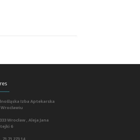
res
lnośląska Izba Aptekarska
 Wrocławiu
333 Wrocław , Aleja Jana
ejki 6
. 71 71 273 14