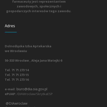
farmaceuty jest reprezentantem
zawodowych, społecznych i
gospodarczych interesów tego zawodu.
Adres
Dolnośląska Izba Aptekarska
we Wrocławiu
50-333 Wrocław , Aleja Jana Matejki 6
Tel. 71 71 273 14
Tel. 71 71 273 15
Tel. 71 71 273 16
biuro@dia.oia.gov.pl
e-mail:
ePUAP:
/DIAWroclaw/SkrytkaESP
@DIAwroclaw