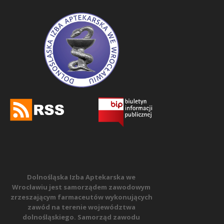
Dolnośląska Izba Aptekarska we
Wrocławiu jest samorządem zawodowym
zrzeszającym farmaceutów wykonujących
zawód na terenie województwa
dolnośląskiego. Samorząd zawodu