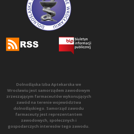
Dolnośląska Izba Aptekarska we
Wrocławiu jest samorządem zawodowym
zrzeszającym farmaceutów wykonujących
zawód na terenie województwa
dolnośląskiego. Samorząd zawodu
farmaceuty jest reprezentantem
zawodowych, społecznych i
gospodarczych interesów tego zawodu.