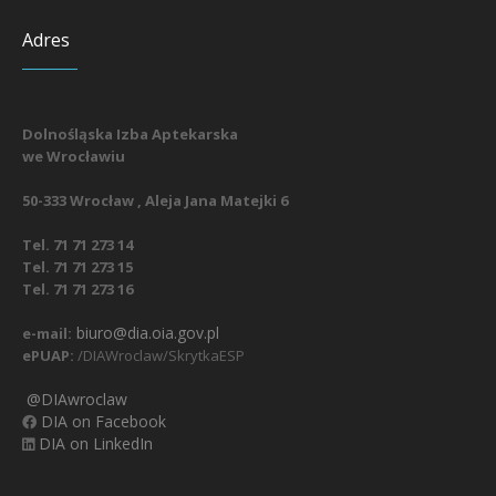
Adres
Dolnośląska Izba Aptekarska
we Wrocławiu
50-333 Wrocław , Aleja Jana Matejki 6
Tel. 71 71 273 14
Tel. 71 71 273 15
Tel. 71 71 273 16
biuro@dia.oia.gov.pl
e-mail:
ePUAP:
/DIAWroclaw/SkrytkaESP
@DIAwroclaw
DIA on Facebook
DIA on LinkedIn