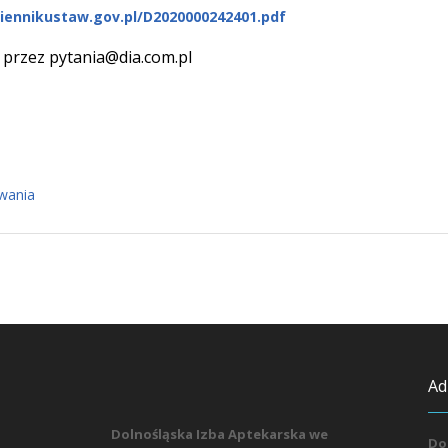
ziennikustaw.gov.pl/D2020000242401.pdf
 przez pytania@dia.com.pl
wania
Ad
Dolnośląska Izba Aptekarska we
Do