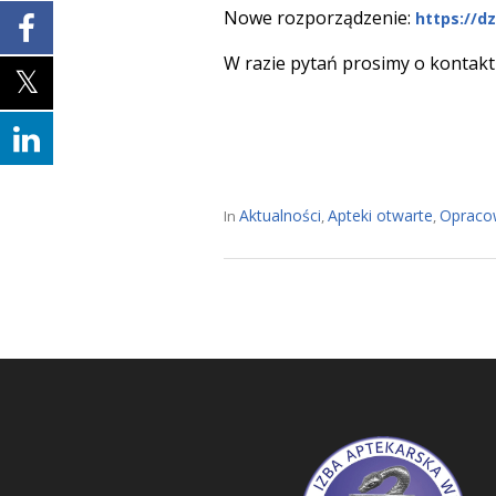
Nowe rozporządzenie:
https://d
W razie pytań prosimy o kontakt
Aktualności
Apteki otwarte
Opraco
In
,
,