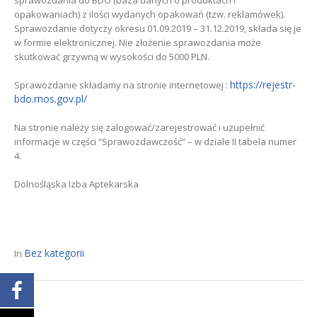
sprawozdania do BDO (baza danych o produktach i
opakowaniach) z ilości wydanych opakowań (tzw. reklamówek).
Sprawozdanie dotyczy okresu 01.09.2019 – 31.12.2019, składa się je
w formie elektronicznej. Nie złożenie sprawozdania może
skutkować grzywną w wysokości do 5000 PLN.
https://rejestr-
Sprawozdanie składamy na stronie internetowej :
bdo.mos.gov.pl/
Na stronie należy się zalogować/zarejestrować i uzupełnić
informacje w części “Sprawozdawczość” – w dziale II tabela numer
4.
Dolnośląska Izba Aptekarska
Bez kategorii
In