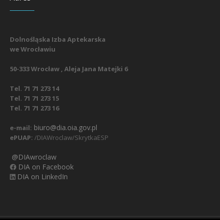
Dolnośląska Izba Aptekarska
we Wrocławiu
50-333 Wrocław , Aleja Jana Matejki 6
Tel. 71 71 273 14
Tel. 71 71 273 15
Tel. 71 71 273 16
biuro@dia.oia.gov.pl
e-mail:
ePUAP:
/DIAWroclaw/SkrytkaESP
@DIAwroclaw
DIA on Facebook
DIA on LinkedIn