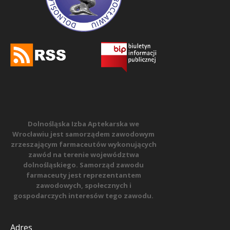
Dolnośląska Izba Aptekarska we
Wrocławiu jest samorządem zawodowym
zrzeszającym farmaceutów wykonujących
zawód na terenie województwa
dolnośląskiego. Samorząd zawodu
farmaceuty jest reprezentantem
zawodowych, społecznych i
gospodarczych interesów tego zawodu.
Adres