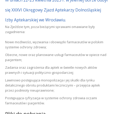
W dniach 22-23 kwietnia 2023 r. w Jeleniej Górze odbył
się XXXVI Okręgowy Zjazd Aptekarzy Dolnośląskiej
Izby Aptekarskiej we Wrocławiu.
Na Zjeździe tym, poza bieżącymi sprawami omawiane były
zagadnienia
:
Nowe możliwości, wyzwania i obowiązki farmaceutów w polskim
systemie ochrony zdrowia;
Obecne, nowe oraz planowane usługi farmaceutów w opiece nad
pacjentem;
Zadania oraz zagrożenia dla aptek w świetle nowych aktów
prawnych i
sytuacji polityczno-gospodarczej;
Lawinowo postępująca monopolizacja i jej skutki dla rynku
detalicznego
obrotu produktami leczniczymi –
przejęcia aptek
przez podmioty
nieuprawnione;
Postępująca cyfryzacja w systemie ochrony zdrowia oczami
farmaceutów
i pacjentów.
Pliki do pobrania