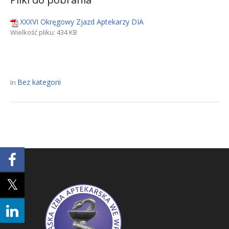
XXXVI Okręgowy Zjazd Aptekarzy DIA
Wielkość pliku:
434 KB
Bez kategorii
In