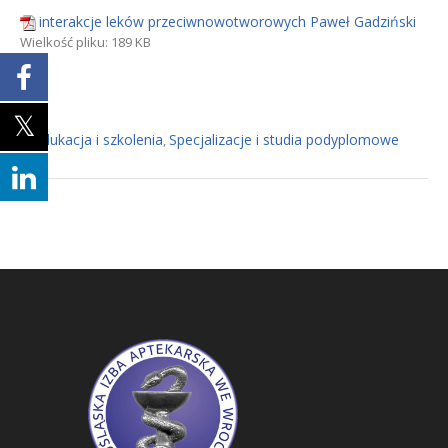
interakcje leków przeciwnowotworowych Paweł Gadziński
Wielkość pliku:
189 KB
Edukacja i szkolenia
Specjalizacje i studia podyplomowe
In
,