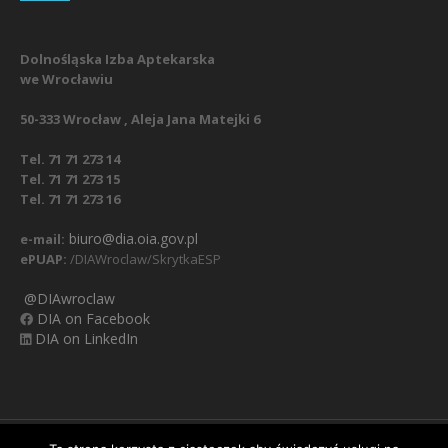
Dolnośląska Izba Aptekarska
we Wrocławiu
50-333 Wrocław , Aleja Jana Matejki 6
Tel. 71 71 273 14
Tel. 71 71 273 15
Tel. 71 71 273 16
biuro@dia.oia.gov.pl
e-mail:
ePUAP:
/DIAWroclaw/SkrytkaESP
@DIAwroclaw
DIA on Facebook
DIA on LinkedIn
Nasz Facebook
Regulamin
Polityka prywatności