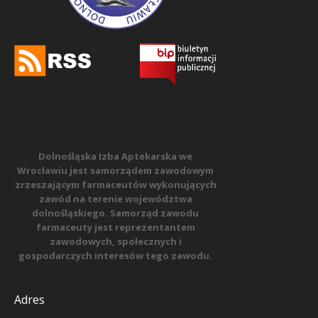
Dolnośląska Izba Aptekarska we
Wrocławiu jest samorządem zawodowym
zrzeszającym farmaceutów wykonujących
zawód na terenie województwa
dolnośląskiego. Samorząd zawodu
farmaceuty jest reprezentantem
zawodowych, społecznych i
gospodarczych interesów tego zawodu.
Adres