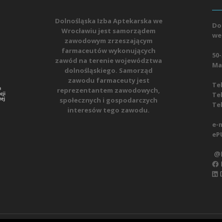
Dolnośląska Izba Aptekarska we
Do
Wrocławiu jest samorządem
we
zawodowym zrzeszającym
farmaceutów wykonujących
50-
zawód na terenie województwa
Mat
dolnośląskiego. Samorząd
zawodu farmaceuty jest
Tel
reprezentantem zawodowych,
Tel
społecznych i gospodarczych
Tel
interesów tego zawodu.
e-m
eP
@D
D