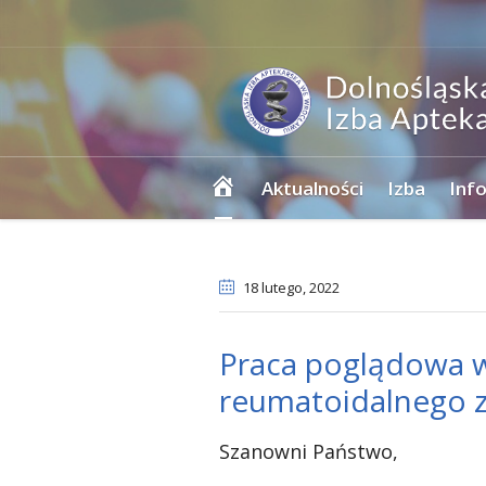
Strona
Aktualności
Izba
Inf
główna
18 lutego
, 2022
Praca poglądowa w 
reumatoidalnego z
Szanowni Państwo,