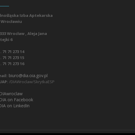
lnośląska Izba Aptekarska
 Wrocławiu
333 Wrocław , Aleja Jana
ejki 6
. 71 71 273 14
. 71 71 273 15
. 71 71 273 16
biuro@dia.oia.gov.pl
ail:
UAP:
/DIAWroclaw/SkrytkaESP
IAwroclaw
DIA on Facebook
IA on LinkedIn