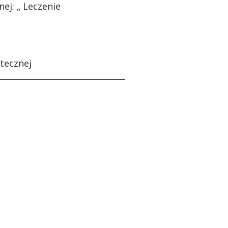
nej: „
Leczenie
ptecznej