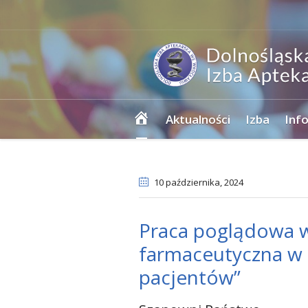
Strona
Aktualności
Izba
Inf
główna
10 października
, 2024
Praca poglądowa w 
farmaceutyczna w 
pacjentów”