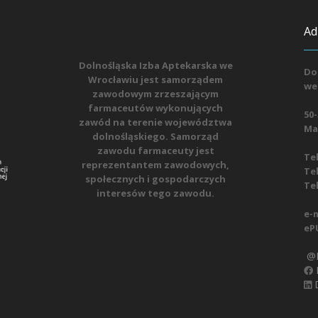
Ad
Dolnośląska Izba Aptekarska we
Do
Wrocławiu jest samorządem
we
zawodowym zrzeszającym
farmaceutów wykonujących
50-
zawód na terenie województwa
Mat
dolnośląskiego. Samorząd
zawodu farmaceuty jest
Tel
reprezentantem zawodowych,
Tel
społecznych i gospodarczych
Tel
interesów tego zawodu.
e-m
eP
@D
D