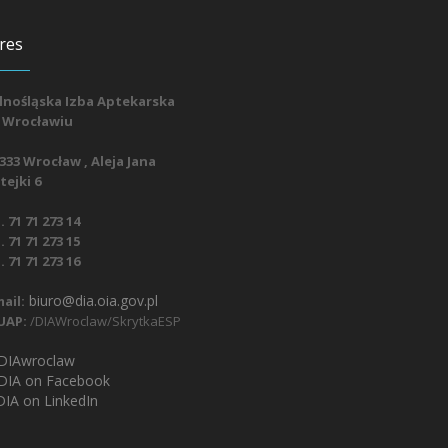
res
lnośląska Izba Aptekarska
 Wrocławiu
333 Wrocław , Aleja Jana
ejki 6
. 71 71 273 14
. 71 71 273 15
. 71 71 273 16
biuro@dia.oia.gov.pl
ail:
UAP:
/DIAWroclaw/SkrytkaESP
IAwroclaw
DIA on Facebook
IA on LinkedIn