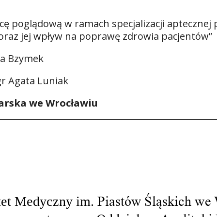
ę poglądową w ramach specjalizacji aptecznej 
oraz jej wpływ na poprawę zdrowia pacjentów”
ka Bzymek
gr Agata Luniak
karska we Wrocławiu