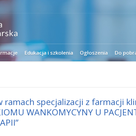
ormacje
Edukacja i szkolenia
Ogłoszenia
Do pobr
amach specjalizacji z farmacji kli
ZIOMU WANKOMYCYNY U PACJE
PII”