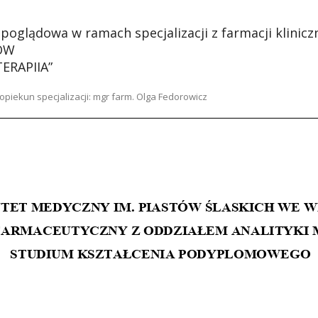
a
poglądowa w ramach specjalizacji z farmacji kliniczn
ÓW
ERAPII
A
”
 opie
kun specjalizacji: mgr farm.
Olga Fedorowicz