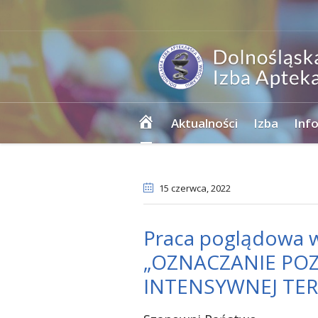
Strona
Aktualności
Izba
Inf
główna
15 czerwca
, 2022
Praca poglądowa w r
„OZNACZANIE PO
INTENSYWNEJ TERA