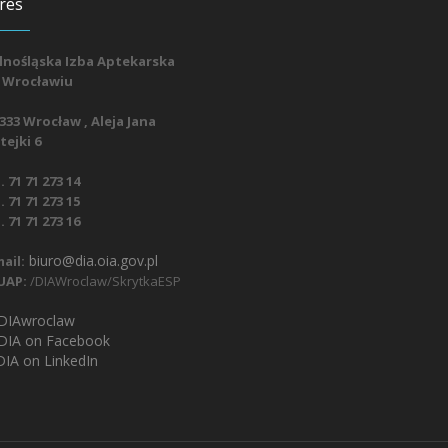
res
lnośląska Izba Aptekarska
 Wrocławiu
333 Wrocław , Aleja Jana
ejki 6
. 71 71 273 14
. 71 71 273 15
. 71 71 273 16
biuro@dia.oia.gov.pl
ail:
UAP:
/DIAWroclaw/SkrytkaESP
IAwroclaw
DIA on Facebook
IA on LinkedIn