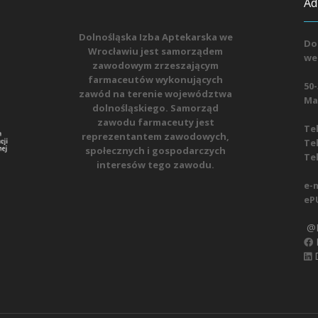
Ad
Dolnośląska Izba Aptekarska we
Do
Wrocławiu jest samorządem
we
zawodowym zrzeszającym
farmaceutów wykonujących
50-
zawód na terenie województwa
Mat
dolnośląskiego. Samorząd
zawodu farmaceuty jest
Tel
reprezentantem zawodowych,
Tel
społecznych i gospodarczych
Tel
interesów tego zawodu.
e-m
eP
@D
D