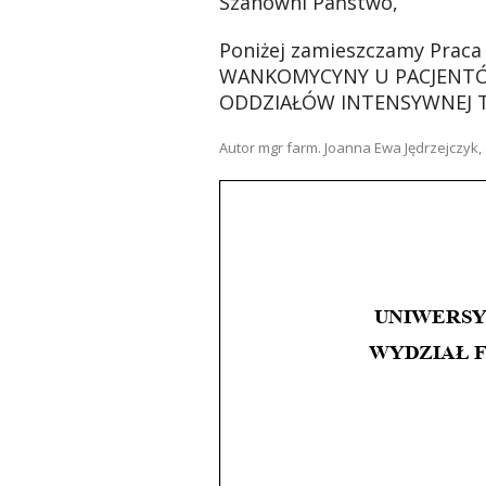
Szanowni Państwo,
Poniżej zamieszczamy P
rac
WANKOMYCYNY U PACJENT
ODDZIAŁÓW INTENSYWNEJ T
Autor mgr farm.
Joanna Ewa Jędrzejczyk
,