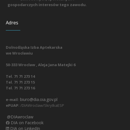
gospodarczych interesów tego zawodu.
Adres
Dolnośląska Izba Aptekarska
we Wrocławiu
50-333 Wrocław , Aleja Jana Matejki 6
Tel. 71 71 273 14
Tel. 71 71 273 15
Tel. 71 71 273 16
biuro@dia.oia.gov.pl
e-mail:
ePUAP:
/DIAWroclaw/SkrytkaESP
@DIAwroclaw
DIA on Facebook
DIA on LinkedIn