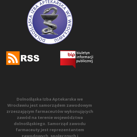
Dolnośląska Izba Aptekarska we
Wrocławiu jest samorządem zawodowym
zrzeszającym farmaceutów wykonujących
zawód na terenie województwa
dolnośląskiego. Samorząd zawodu
farmaceuty jest reprezentantem
zawodowych, społecznych i