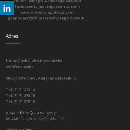
dolnośląskiego. Samorząd zawodu
farmaceuty jest reprezentantem
zawodowych, społecznych i
gospodarczych interesów tego zawodu.
Adres
Dolnośląska Izba Aptekarska
we Wrocławiu
50-333 Wrocław , Aleja Jana Matejki 6
Tel. 71 71 273 14
Tel. 71 71 273 15
Tel. 71 71 273 16
biuro@dia.oia.gov.pl
e-mail:
ePUAP:
/DIAWroclaw/SkrytkaESP