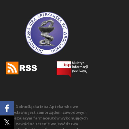
Dolnośląska Izba Aptekarska we
Wrocławiu jest samorządem zawodowym
zrzeszającym farmaceutów wykonujących
zawód na terenie województwa