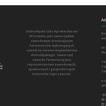
Ad
Dolnośląska Izba Aptekarska we
Do
Wrocławiu jest samorządem
we
zawodowym zrzeszającym
farmaceutów wykonujących
50-
zawód na terenie województwa
Mat
dolnośląskiego. Samorząd
zawodu farmaceuty jest
Tel
reprezentantem zawodowych,
Tel
społecznych i gospodarczych
Tel
interesów tego zawodu.
e-m
eP
@D
D