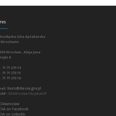
res
lnośląska Izba Aptekarska
 Wrocławiu
333 Wrocław , Aleja Jana
ejki 6
. 71 71 273 14
. 71 71 273 15
. 71 71 273 16
biuro@dia.oia.gov.pl
ail:
UAP:
/DIAWroclaw/SkrytkaESP
IAwroclaw
DIA on Facebook
IA on LinkedIn