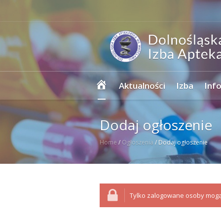
Strona
Aktualności
Izba
Inf
główna
Dodaj ogłoszenie
Home
/
Ogłoszenia
/
Dodaj ogłoszenie
Tylko zalogowane osoby mogą 