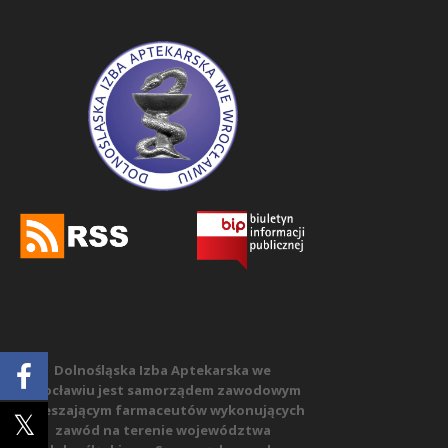
Dolnośląska Izba Aptekarska we
Wrocławiu jest samorządem zawodowym
zrzeszającym farmaceutów wykonujących
zawód na terenie województwa