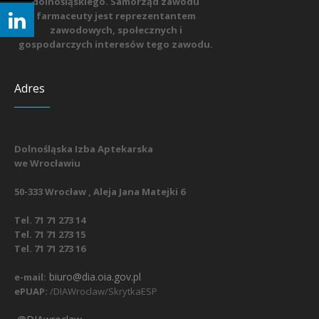
dolnośląskiego. Samorząd zawodu
farmaceuty jest reprezentantem
zawodowych, społecznych i
gospodarczych interesów tego zawodu.
Adres
Dolnośląska Izba Aptekarska
we Wrocławiu
50-333 Wrocław , Aleja Jana Matejki 6
Tel. 71 71 273 14
Tel. 71 71 273 15
Tel. 71 71 273 16
biuro@dia.oia.gov.pl
e-mail:
ePUAP:
/DIAWroclaw/SkrytkaESP