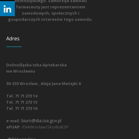
dolnośląskiego. Samorząd zawodu
farmaceuty jest reprezentantem
zawodowych, społecznych i
gospodarczych interesów tego zawodu.
Adres
Dolnośląska Izba Aptekarska
we Wrocławiu
50-333 Wrocław , Aleja Jana Matejki 6
Tel. 71 71 273 14
Tel. 71 71 273 15
Tel. 71 71 273 16
biuro@dia.oia.gov.pl
e-mail:
ePUAP:
/DIAWroclaw/SkrytkaESP