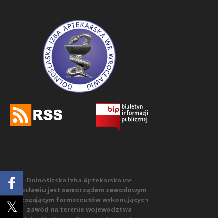
Dolnośląska Izba Aptekarska we
Wrocławiu jest samorządem zawodowym
zrzeszającym farmaceutów wykonujących
zawód na terenie województwa